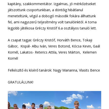
kapitány, szakkommentátor. Izgalmas, jó mérkőzéseket
játszottunk csoportunkban, a döntőig hibátlanul
meneteltünk, végül a dobogó második fokára állhattunk
fel, ami nagyszerű teljesítmény volt tanulóinktól. A torna
legjobb játékosa Gréczy Kristóf 6.a osztályos tanuló lett.
A csapat tagjai: Gréczy Kristóf, Horváth Bence, Tokaji
Gábor, Kispál- Albu Iván, Veres Botond, Kócsa Kevin, Gaál
Kornél, Lakatos- Reterics Attila, Veres Márton, Kelemen
Kornél
Felkészítő és kísérő tanárok: Nagy Marianna, Vlasits Bence
GRATULÁLUNK!