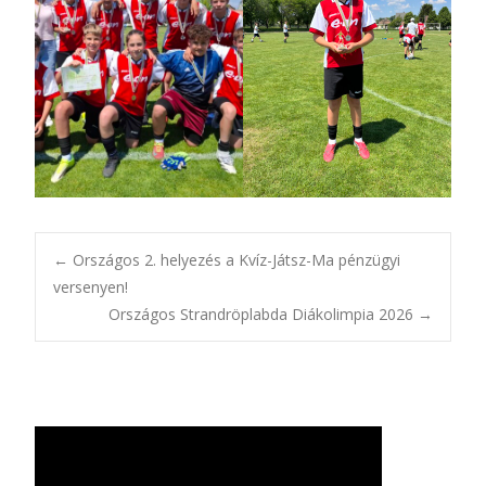
Bejegyzésnavigác
←
Országos 2. helyezés a Kvíz-Játsz-Ma pénzügyi
versenyen!
Országos Strandröplabda Diákolimpia 2026
→