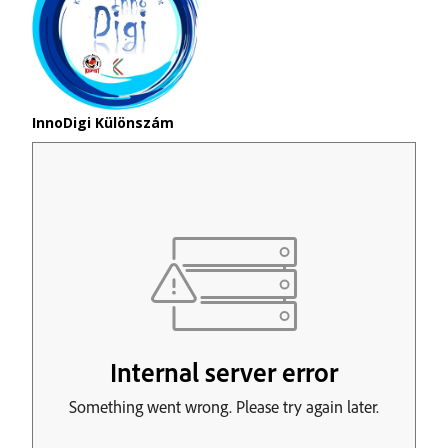
InnoDigi Különszám