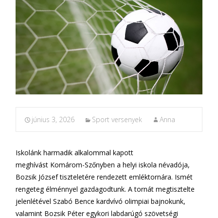
június 3, 2026
Sport versenyek
Anna
Iskolánk harmadik alkalommal kapott
meghívást Komárom-Szőnyben a helyi iskola névadója,
Bozsik József tiszteletére rendezett emléktornára. Ismét
rengeteg élménnyel gazdagodtunk. A tornát megtisztelte
jelenlétével Szabó Bence kardvívó olimpiai bajnokunk,
valamint Bozsik Péter egykori labdarúgó szövetségi