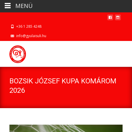
MENÜ
+36 1 285 4248
info@gyulaisuli.hu
BOZSIK JÓZSEF KUPA KOMÁROM
2026