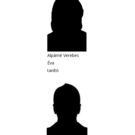
Alpárné Verebes
Éva
tanító