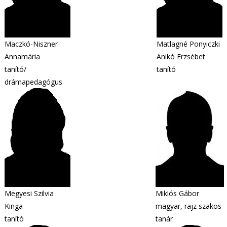
Maczkó-Niszner
Matlagné Ponyiczki
Annamária
Anikó Erzsébet
tanító/
tanító
drámapedagógus
Megyesi Szilvia
Miklós Gábor
Kinga
magyar, rajz szakos
tanító
tanár