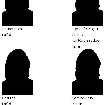
Drizner Dóra
Együdné Szegedi
tanító
Andrea
tanító/rajz szakos
tanár
Gaál Edit
Garainé Nagy
tanító
Katalin