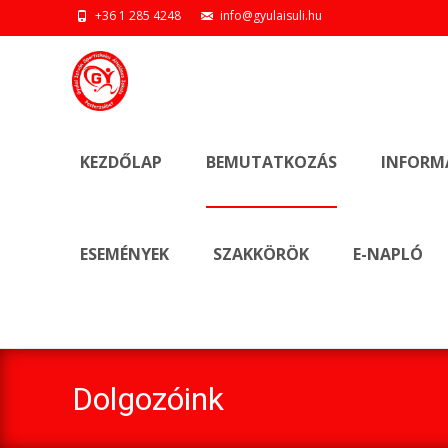
+36 1 285 4248
info@gyulaisuli.hu
Ugrás
a
KEZDŐLAP
BEMUTATKOZÁS
INFORM
tartalomhoz
ESEMÉNYEK
SZAKKÖRÖK
E-NAPLÓ
Dolgozóink