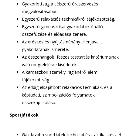
Gyakorlottság a célszerű óraszervezés
megvalósításában.
Egyszerű relaxációs technikákról tájékozottság.
Egyszerű gimnasztikai gyakorlatok önálló
összefűzése és előadása zenére.
Az erősítés és nyújtás néhány ellenjavallt
gyakorlatának ismerete.
Az összehangolt, feszes testtartás kritériumainak
való megfelelésre kísérletek.
A kamaszkori személyi higiénéről elemi
tájékozottság.
Az eddig elsajátított relaxációs technikák, és a
képtudati, szimbolizációs folyamatok
összekapcsolása.
Sportjátékok
Gazdagabb sportjáték-technikai és -taktikai készlet.