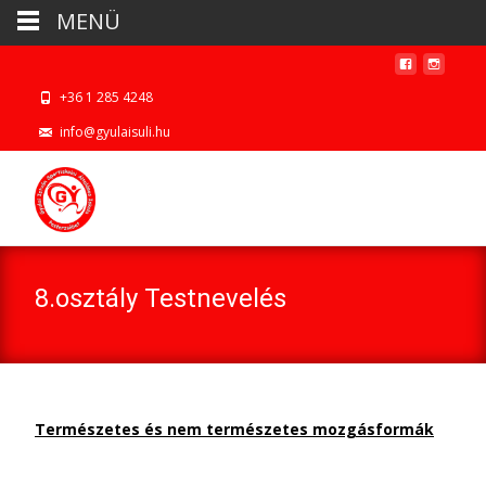
MENÜ
+36 1 285 4248
info@gyulaisuli.hu
8.osztály Testnevelés
Természetes és nem természetes mozgásformák