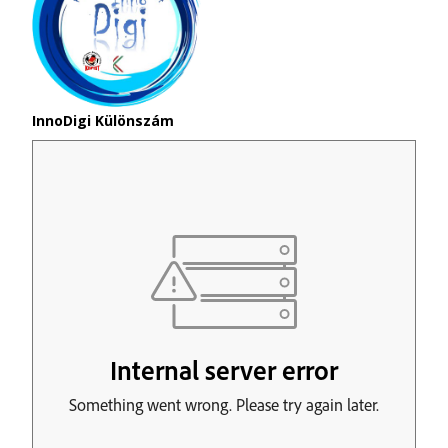
InnoDigi Különszám