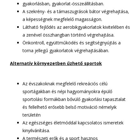
gyakorlásban, gyakorlat-összeállításban.
A szekrény- és a támaszugrások bátor végrehajtása,
a képességnek megfelelő magasságon.
Látható fejlődés az aerobikgyakorlatok kivitelében és
a zenével összhangban történő végrehajtása.
Önkontroll, együttműködés és segítségnyújtás a
torna jellegű gyakorlatok végrehajtásában.
Alternatív környezetben űzhető sportok
Az évszakoknak megfelelő rekreációs célú
sportágakban és népi hagyományokra épülő
sportolási formákban bővülő gyakorlási tapasztalat
és fellelhető erősebb belső motiváció némelyik
területén
Az egészséges életmóddal kapcsolatos ismeretek
kinyilvánítása.
A természeti erők és a sport hasznos