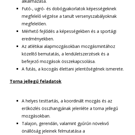
alkalmazása.
Futó-, ugró- és dobógyakorlatok képességeknek
megfelelő végzése a tanult versenyszabályoknak
megfelelően.
Mérhető fejlődés a képességekben és a sportági
eredményekben.
Az atlétikai alapmozgásokban mozgásmintához
közelítő bemutatás, a lendületszerzések és a
befejező mozgások összekapcsolása.
A futás, a kocogás élettani jelentőségének ismerete.
Torna jellegű feladatok
A helyes testtartás, a koordinált mozgás és az
erőközlés összhangjának jelenléte a torna jellegű
mozgásokban.
Talajon, gerendán, valamint gyűrűn növekvő
önállóság jeleinek felmutatása a