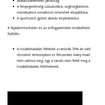
Állásküzdelemben jártasság.
A fenyegetettségi szituációkra, segítségkérésre,
menekülésre vonatkozó ismeretek elsajátítása.
A sportszerű győzni akarás kinyilvánítása.
A fájdalomtűrésben és az önfegyelemben érzékelhető
fejlődés.
A továbbhaladás feltétele a tanórák 70%-án való
részvétel. Amennyiben ez felszerelés hiány miatt
nem valósul meg, úgy a tanuló nem felelt meg a
továbbhaladás feltételeinek.