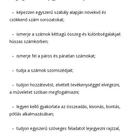
– képezzen egyszerű szabály alapján növekvő és
csökkenő szám sorozatokat;
– ismerje a számok kéttagú összeg-és különbségalakjait
húszas számkörben;
– ismerje fel a páros és páratlan számokat;
– tudja a számok szomszédjait;
– tudjon hozzátevést, elvételt tevékenységgel elvégezni,
a műveletet szóban megfogalmazni;
– legyen kellő gyakorlata az összeadás, kivonás, bontás,
pótlás alkalmazásában;
– tudjon egyszerű szöveges feladatot lejegyezni rajzzal,