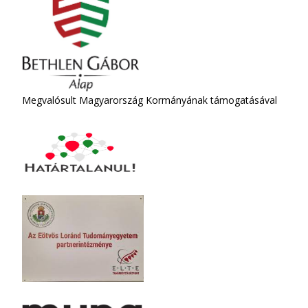
Megvalósult Magyarország Kormányának támogatásával