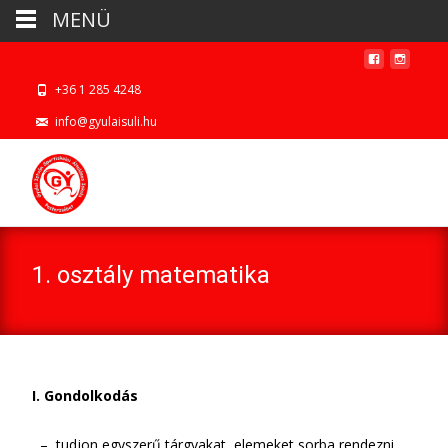
MENÜ
+36 1 285 4248
info@gyulaisuli.hu
1. osztály matematika
I. Gondolkodás
– tudjon egyszerű tárgyakat, elemeket sorba rendezni,