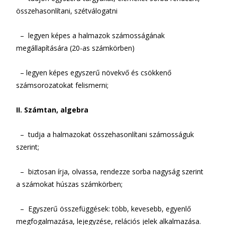
összehasonlítani, szétválogatni
– legyen képes a halmazok számosságának
megállapítására (20-as számkörben)
– legyen képes egyszerű növekvő és csökkenő
számsorozatokat felismerni;
II. Számtan, algebra
– tudja a halmazokat összehasonlítani számosságuk
szerint;
– biztosan írja, olvassa, rendezze sorba nagyság szerint
a számokat húszas számkörben;
– Egyszerű összefüggések: több, kevesebb, egyenlő
megfogalmazása, lejegyzése, relációs jelek alkalmazása.