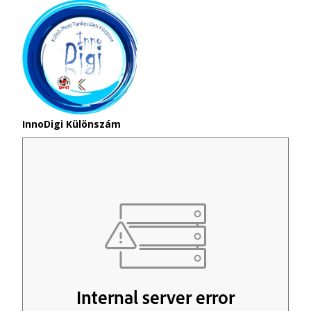
InnoDigi Különszám