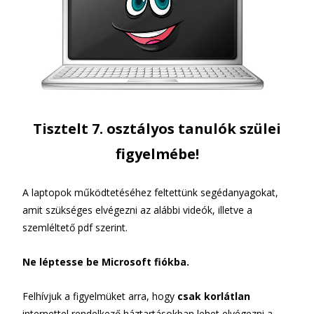
Tisztelt 7. osztályos tanulók szülei
figyelmébe!
A laptopok működtetéséhez feltettünk segédanyagokat,
amit szükséges elvégezni az alábbi videók, illetve a
szemléltető pdf szerint.
Ne léptesse be Microsoft fiókba.
Felhívjuk a figyelmüket arra, hogy
csak korlátlan
internettel rendelkező háztartásokban lehet elvégezni a