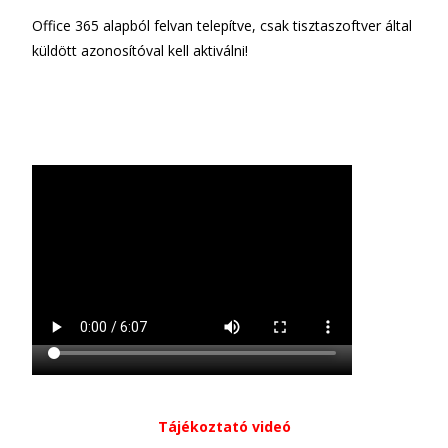
Office 365 alapból felvan telepítve, csak tisztaszoftver által
küldött azonosítóval kell aktiválni!
Tájékoztató videó