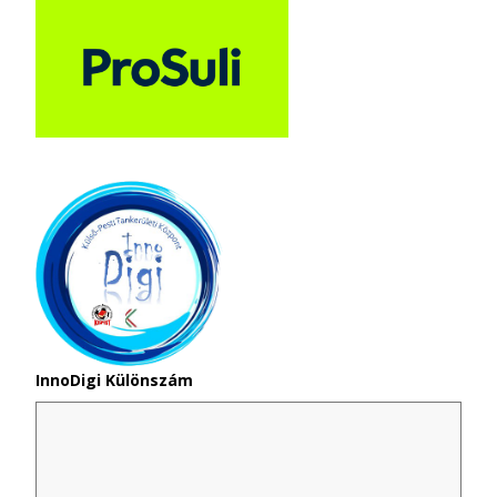
InnoDigi Különszám