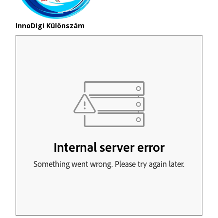
InnoDigi Különszám