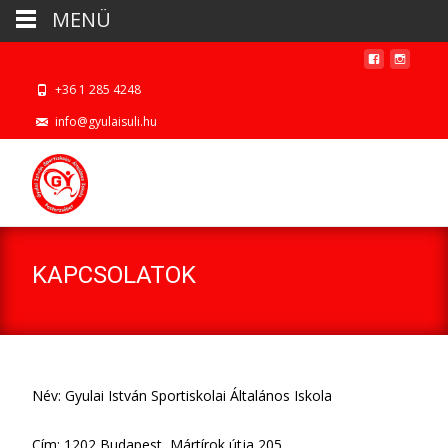
MENÜ
+36 1 285 4248
info@gyulaisuli.hu
KAPCSOLATOK
Név: Gyulai István Sportiskolai Általános Iskola
Cím: 1202 Budapest, Mártírok útja 205,