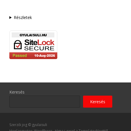
Részletek
Keresés
Keresés
Szerzői jog © gyulaisuli
Honlapmotor: WordPress
, téma
i-excel
a TemplatesNexttől.