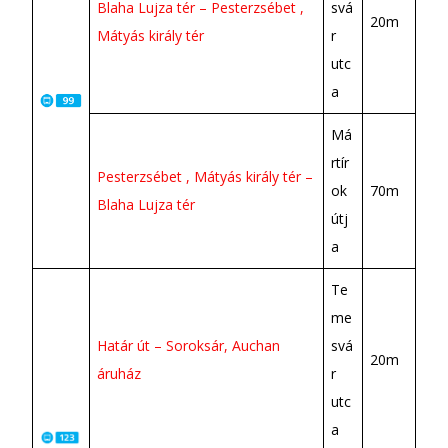
Blaha Lujza tér – Pesterzsébet ,
svá
20m
Mátyás király tér
r
utc
a
Má
rtír
Pesterzsébet , Mátyás király tér –
ok
70m
Blaha Lujza tér
útj
a
Te
me
Határ út – Soroksár, Auchan
svá
20m
áruház
r
utc
a