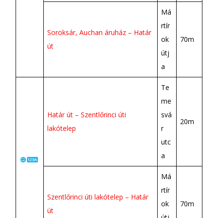
Má
rtír
Soroksár, Auchan áruház – Határ
ok
70m
út
útj
a
Te
me
Határ út – Szentlőrinci úti
svá
20m
lakótelep
r
utc
a
Má
rtír
Szentlőrinci úti lakótelep – Határ
ok
70m
út
útj