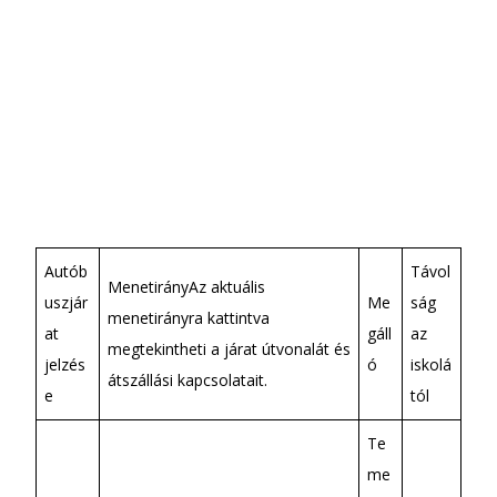
Autób
Távol
MenetirányAz aktuális
uszjár
Me
ság
menetirányra kattintva
at
gáll
az
megtekintheti a járat útvonalát és
jelzés
ó
iskolá
átszállási kapcsolatait.
e
tól
Te
me