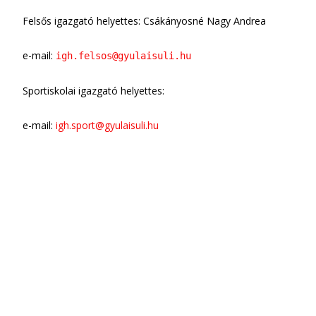
Felsős igazgató helyettes: Csákányosné Nagy Andrea
e-mail:
igh.felsos@gyulaisuli.hu
Sportiskolai igazgató helyettes:
e-mail:
igh.sport@gyulaisuli.hu