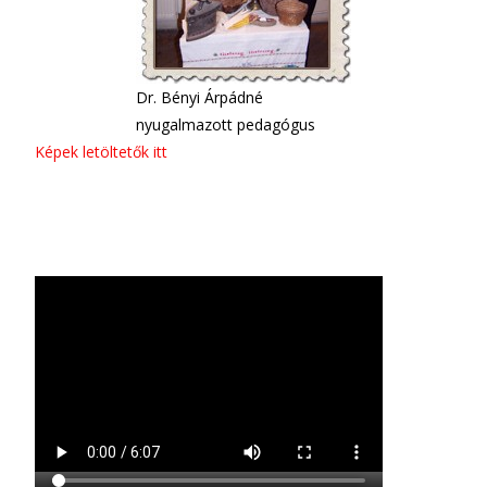
Dr. Bényi Árpádné
nyugalmazott pedagógus
Képek letöltetők itt