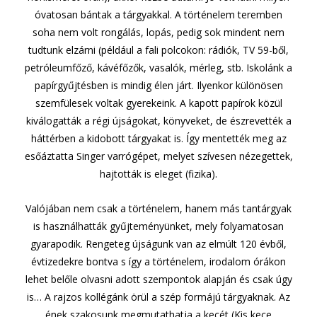
óvatosan bántak a tárgyakkal. A történelem teremben
soha nem volt rongálás, lopás, pedig sok mindent nem
tudtunk elzárni (például a fali polcokon: rádiók, TV 59-ből,
petróleumfőző, kávéfőzők, vasalók, mérleg, stb. Iskolánk a
papírgyűjtésben is mindig élen járt. Ilyenkor különösen
szemfülesek voltak gyerekeink. A kapott papírok közül
kiválogatták a régi újságokat, könyveket, de észrevették a
háttérben a kidobott tárgyakat is. Így mentették meg az
esőáztatta Singer varrógépet, melyet szívesen nézegettek,
hajtották is eleget (fizika).
Valójában nem csak a történelem, hanem más tantárgyak
is használhatták gyűjteményünket, mely folyamatosan
gyarapodik. Rengeteg újságunk van az elmúlt 120 évből,
évtizedekre bontva s így a történelem, irodalom órákon
lehet belőle olvasni adott szempontok alapján és csak úgy
is… A rajzos kollégánk örül a szép formájú tárgyaknak. Az
ének szakosunk megmutathatja a kecét (Kis kece