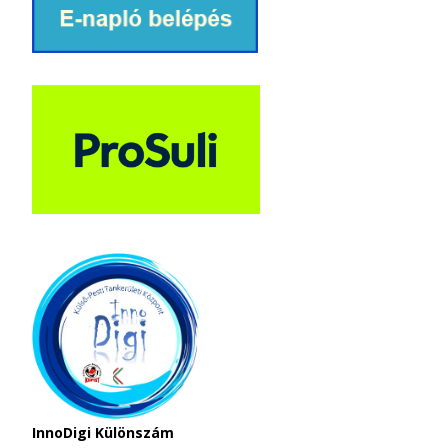
InnoDigi Különszám