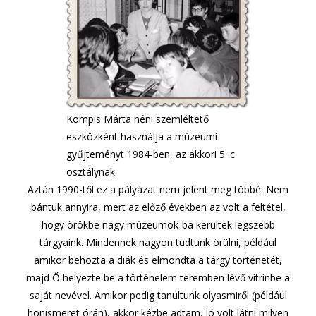
Kompis Márta néni szemléltető
eszközként használja a múzeumi
gyűjteményt 1984-ben, az akkori 5. c
osztálynak.
Aztán 1990-től ez a pályázat nem jelent meg többé. Nem
bántuk annyira, mert az előző években az volt a feltétel,
hogy örökbe nagy múzeumok-ba kerültek legszebb
tárgyaink. Mindennek nagyon tudtunk örülni, például
amikor behozta a diák és elmondta a tárgy történetét,
majd Ő helyezte be a történelem teremben lévő vitrinbe a
saját nevével. Amikor pedig tanultunk olyasmiről (például
honismeret órán), akkor kézbe adtam. Jó volt látni milyen