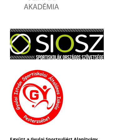
Együtt a Gyulai Sportsuliért Alapítvány