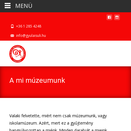
MENÜ
+36 1 285 4248
info@gyulaisuli.hu
A mi múzeumunk
Valaki felvetette, miért nem csak múzeumunk, vagy
iskolamúzeum. Azért, mert ez a gyűjtemény
hangsúlyozottan a miénk. Minden darabját a mieink