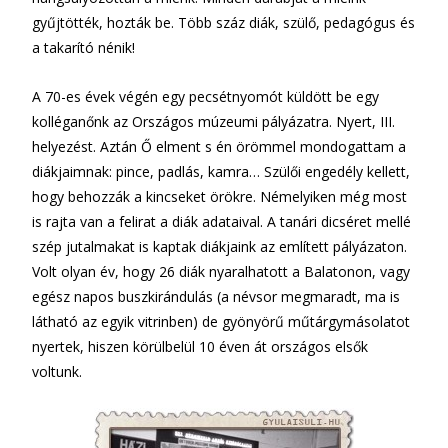
gyűjtötték, hozták be. Több száz diák, szülő, pedagógus és
a takarító nénik!
A 70-es évek végén egy pecsétnyomót küldött be egy
kolléganőnk az Országos múzeumi pályázatra. Nyert, III.
helyezést. Aztán Ő elment s én örömmel mondogattam a
diákjaimnak: pince, padlás, kamra… Szülői engedély kellett,
hogy behozzák a kincseket örökre. Némelyiken még most
is rajta van a felirat a diák adataival. A tanári dicséret mellé
szép jutalmakat is kaptak diákjaink az említett pályázaton.
Volt olyan év, hogy 26 diák nyaralhatott a Balatonon, vagy
egész napos buszkirándulás (a névsor megmaradt, ma is
látható az egyik vitrinben) de gyönyörű műtárgymásolatot
nyertek, hiszen körülbelül 10 éven át országos elsők
voltunk.