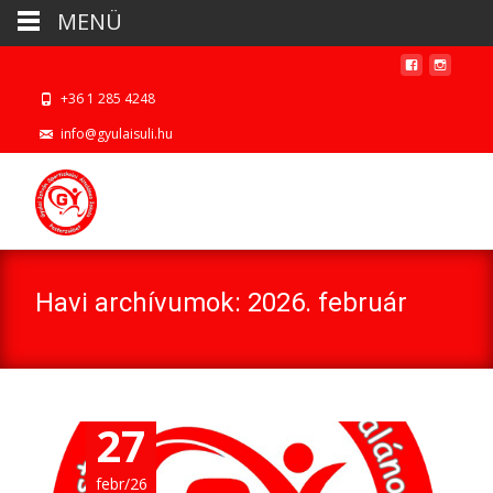
MENÜ
+36 1 285 4248
info@gyulaisuli.hu
Havi archívumok: 2026. február
27
febr/26