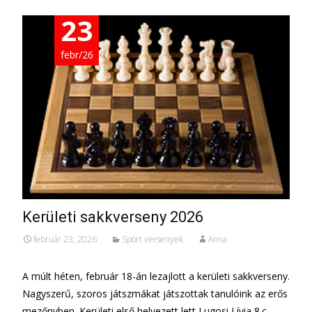
23
febr/26
Kerületi sakkverseny 2026
február 23, 2026
Sport versenyek
Anna
A múlt héten, február 18-án lezajlott a kerületi sakkverseny.
Nagyszerű, szoros játszmákat játszottak tanulóink az erős
mezőnyben. Kerületi első helyezett lett Lugosi Lívia 8.c