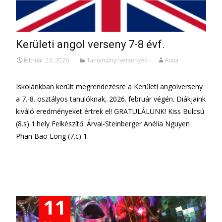
Kerületi angol verseny 7-8 évf.
február 23, 2026
Tanulmányi versenyek
Anna
Iskolánkban került megrendezésre a Kerületi angolverseny
a 7.-8. osztályos tanulóknak, 2026. február végén. Diákjaink
kiváló eredményeket értrek el! GRATULÁLUNK! Kiss Bulcsú
(8.s) 1.hely Felkészítő: Árvai-Steinberger Anélia Nguyen
Phan Bao Long (7.c) 1.
További információ…
11