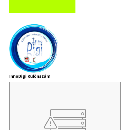
InnoDigi Különszám