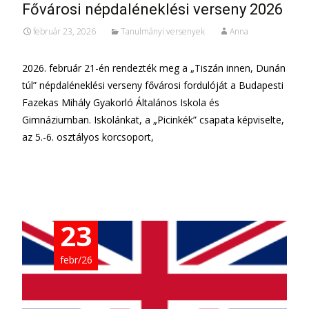
Fővárosi népdaléneklési verseny 2026
február 23, 2026
Tanulmányi versenyek
Anna
2026. február 21-én rendezték meg a „Tiszán innen, Dunán
túl” népdaléneklési verseny fővárosi fordulóját a Budapesti
Fazekas Mihály Gyakorló Általános Iskola és
Gimnáziumban. Iskolánkat, a „Picinkék” csapata képviselte,
az 5.-6. osztályos korcsoport,
További információ…
23
febr/26