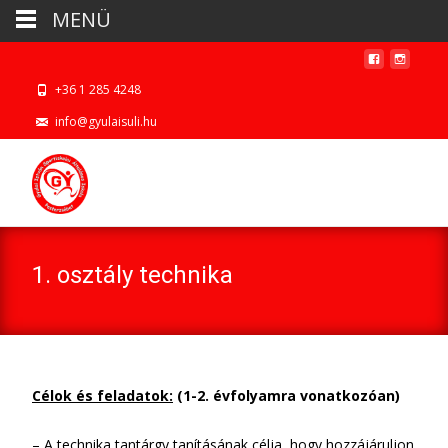
MENÜ
+36 1 285 4248
info@gyulaisuli.hu
1. osztály technika
Célok és feladatok:
(1-2. évfolyamra vonatkozóan)
– A technika tantárgy tanításának célja, hogy hozzájáruljon