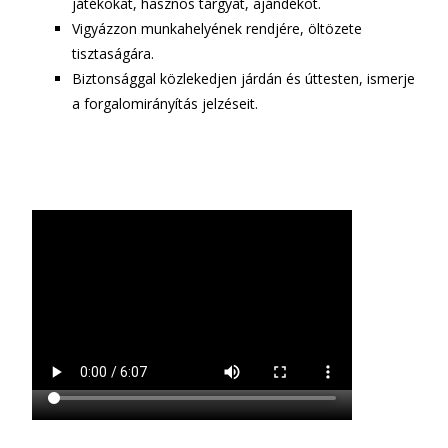
játékokat, hasznos tárgyat, ajándékot.
Vigyázzon munkahelyének rendjére, öltözete
tisztaságára.
Biztonsággal közlekedjen járdán és úttesten, ismerje
a forgalomirányítás jelzéseit.