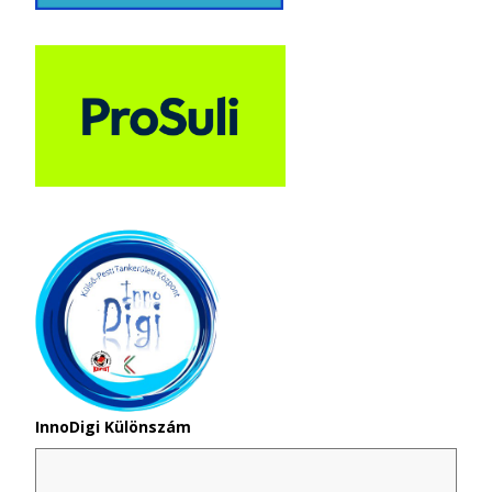
InnoDigi Különszám