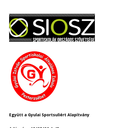
Együtt a Gyulai Sportsuliért Alapítvány