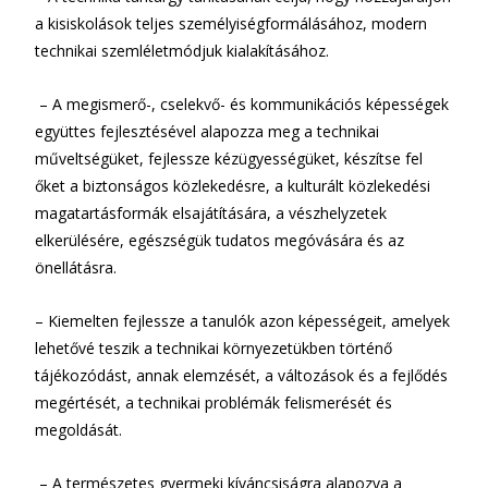
a kisiskolások teljes személyiségformálásához, modern
technikai szemléletmódjuk kialakításához.
– A megismerő-, cselekvő- és kommunikációs képességek
együttes fejlesztésével alapozza meg a technikai
műveltségüket, fejlessze kézügyességüket, készítse fel
őket a biztonságos közlekedésre, a kulturált közlekedési
magatartásformák elsajátítására, a vészhelyzetek
elkerülésére, egészségük tudatos megóvására és az
önellátásra.
– Kiemelten fejlessze a tanulók azon képességeit, amelyek
lehetővé teszik a technikai környezetükben történő
tájékozódást, annak elemzését, a változások és a fejlődés
megértését, a technikai problémák felismerését és
megoldását.
– A természetes gyermeki kíváncsiságra alapozva a