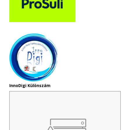
InnoDigi Különszám