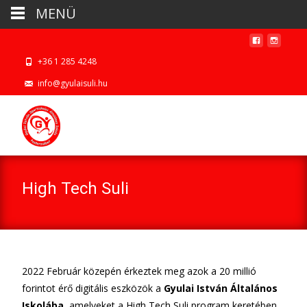
MENÜ
+36 1 285 4248
info@gyulaisuli.hu
High Tech Suli
2022 Február közepén érkeztek meg azok a 20 millió
forintot érő digitális eszközök a
Gyulai István Általános
Iskolába
, amelyeket a High Tech Suli program keretében