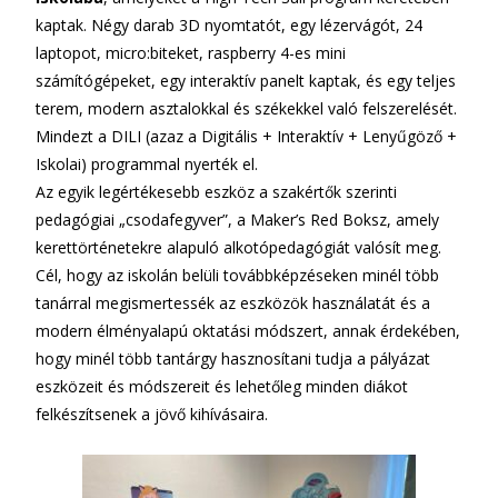
kaptak. Négy darab 3D nyomtatót, egy lézervágót, 24
laptopot, micro:biteket, raspberry 4-es mini
számítógépeket, egy interaktív panelt kaptak, és egy teljes
terem, modern asztalokkal és székekkel való felszerelését.
Mindezt a DILI (azaz a Digitális + Interaktív + Lenyűgöző +
Iskolai) programmal nyerték el.
Az egyik legértékesebb eszköz a szakértők szerinti
pedagógiai „csodafegyver”, a Maker’s Red Boksz, amely
kerettörténetekre alapuló alkotópedagógiát valósít meg.
Cél, hogy az iskolán belüli továbbképzéseken minél több
tanárral megismertessék az eszközök használatát és a
modern élményalapú oktatási módszert, annak érdekében,
hogy minél több tantárgy hasznosítani tudja a pályázat
eszközeit és módszereit és lehetőleg minden diákot
felkészítsenek a jövő kihívásaira.