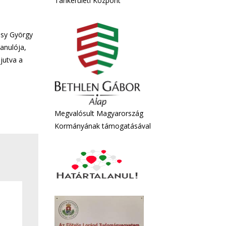
Tankerületi Központ
esy György
anulója,
bjutva a
Megvalósult Magyarország
Kormányának támogatásával