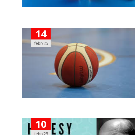
14
febr/25
10
febr/25