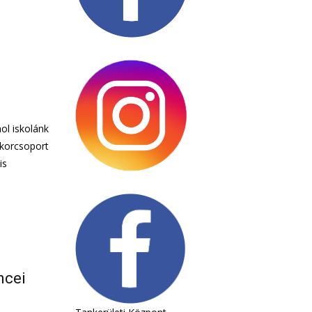
ol iskolánk
. korcsoport
is
ncei