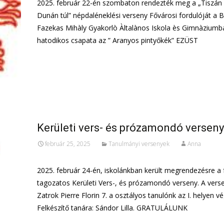
2025. február 22-én szombaton rendezték meg a „Tiszán 
Dunán túl” népdaléneklési verseny Fővárosi fordulóját a 
Fazekas Mihàly Gyakorlò Àltalànos Iskola ès Gimnàziumba
hatodikos csapata az ” Aranyos pintyőkék” EZÜST
További információ…
Kerületi vers- és prózamondó versen
február 25, 2025
Tanulmányi versenyek
Anna
2025. február 24-én, iskolánkban került megrendezésre a 
tagozatos Kerületi Vers-, és prózamondó verseny. A vers
Zatrok Pierre Florin 7. a osztályos tanulónk az I. helyen vé
Felkészítő tanára: Sándor Lilla. GRATULÁLUNK