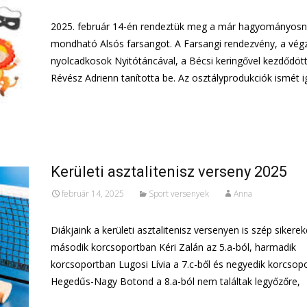
2025. február 14-én rendeztük meg a már hagyományos
mondható Alsós farsangot. A Farsangi rendezvény, a vég
nyolcadkosok Nyitótáncával, a Bécsi keringővel kezdődött
Révész Adrienn tanította be. Az osztályprodukciók ismét 
További információ…
Kerületi asztalitenisz verseny 2025
február 14, 2025
Sport versenyek
Anna
Diákjaink a kerületi asztalitenisz versenyen is szép sikereke
második korcsoportban Kéri Zalán az 5.a-ból, harmadik
korcsoportban Lugosi Lívia a 7.c-ből és negyedik korcsop
Hegedűs-Nagy Botond a 8.a-ból nem találtak legyőzőre,
További információ…