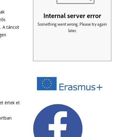
nak
zős
. A táncot
igen
t értek el:
ortban