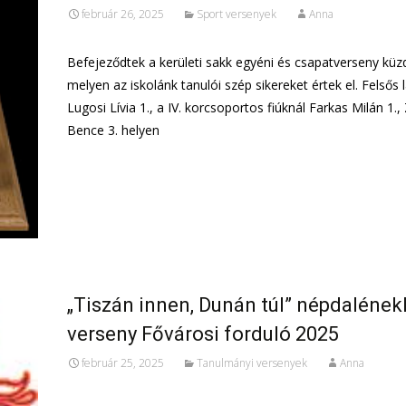
február 26, 2025
Sport versenyek
Anna
Befejeződtek a kerületi sakk egyéni és csapatverseny küz
melyen az iskolánk tanulói szép sikereket értek el. Felsős 
Lugosi Lívia 1., a IV. korcsoportos fiúknál Farkas Milán 1.,
Bence 3. helyen
További információ…
„Tiszán innen, Dunán túl” népdalének
verseny Fővárosi forduló 2025
február 25, 2025
Tanulmányi versenyek
Anna