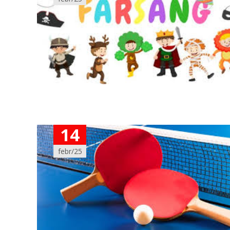
14
febr/25