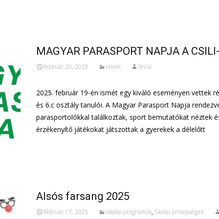
További információ…
MAGYAR PARASPORT NAPJA A CSILI
február 20, 2025
Hírek
Anna
2025. február 19-én ismét egy kiváló eseményen vettek ré
és 6.c osztály tanulói. A Magyar Parasport Napja rendez
parasportolókkal találkoztak, sport bemutatókat néztek é
érzékenyítő játékokat játszottak a gyerekek a délelőtt
További információ…
Alsós farsang 2025
február 17, 2025
Iskolai programok
,
Iskolai ünnepségek