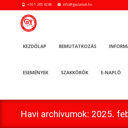
+36 1 285 4248
info@gyulaisuli.hu
Ugrás
a
KEZDŐLAP
BEMUTATKOZÁS
INFORM
tartalomhoz
ESEMÉNYEK
SZAKKÖRÖK
E-NAPLÓ
Havi archívumok: 2025. fe