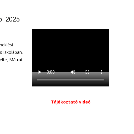
o. 2025
neklési
s Iskolában.
elte, Mátrai
Tájékoztató videó