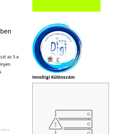
-ben
szt az 5.a
vényen
s
InnoDigi Különszám
Anna