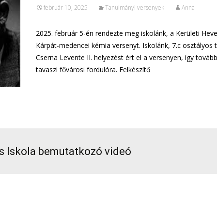
február 10, 2025
Tanulmányi versenyek
Anna
2025. február 5-én rendezte meg iskolánk, a Kerületi Hev
Kárpát-medencei kémia versenyt. Iskolánk, 7.c osztályos t
Cserna Levente II. helyezést ért el a versenyen, így továb
tavaszi fővárosi fordulóra. Felkészítő
További információ…
os Iskola bemutatkozó videó