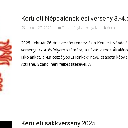
Kerületi Népdaléneklési verseny 3.-4.
február 27, 2025
Tanulmányi versenyek
Anna
2025. február 26-án szerdán rendezték a Kerületi Népdalé
versenyt 3.- 4. évfolyam számára, a Lázár Vilmos Általáno
Iskolánkat, a 4.a osztályos „Picinkék” nevű csapata képvis
Attiláné, Szandi néni felkészítésével. A
További információ…
Kerületi sakkverseny 2025