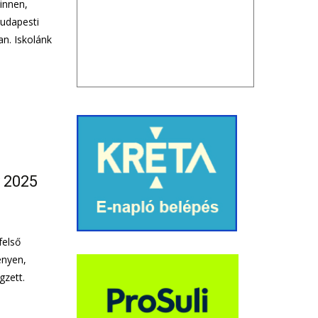
innen,
Budapesti
n. Iskolánk
y 2025
felső
enyen,
gzett.