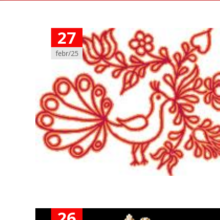
27
febr/25
26