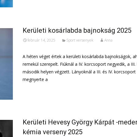
Kerületi kosárlabda bajnokság 2025
február 14, 2025
Sport versenyek
Anna
A héten véget értek a kerületi kosárlabda bajnokságok, ah
remekül szerepelt. Fiúknál a IV. korcsoport negyedik, a III
második helyen végzett. Lányoknál a III. és IV. korcsoport 
megnyerte a
További információ…
Kerületi Hevesy György Kárpát -mede
kémia verseny 2025