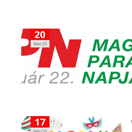
20
febr/25
17
febr/25