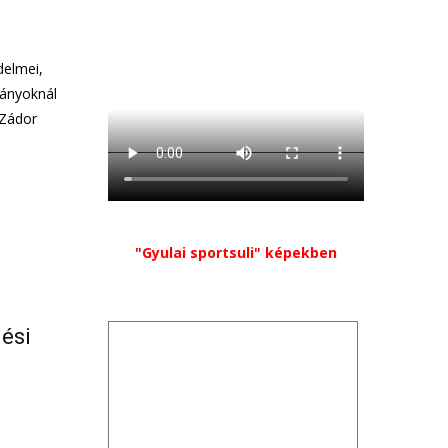
delmei,
lányoknál
 Zádor
"Gyulai sportsuli" képekben
lési