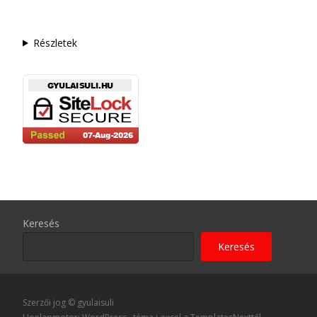
Részletek
Keresés
Keresés
Szerzői jog © gyulaisuli