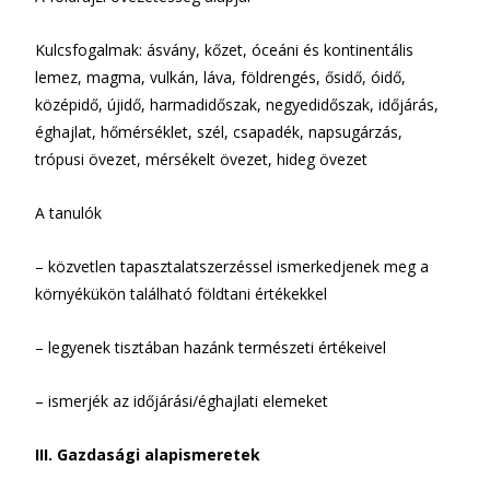
Kulcsfogalmak: ásvány, kőzet, óceáni és kontinentális
lemez, magma, vulkán, láva, földrengés, ősidő, óidő,
középidő, újidő, harmadidőszak, negyedidőszak, időjárás,
éghajlat, hőmérséklet, szél, csapadék, napsugárzás,
trópusi övezet, mérsékelt övezet, hideg övezet
A tanulók
– közvetlen tapasztalatszerzéssel ismerkedjenek meg a
környékükön található földtani értékekkel
– legyenek tisztában hazánk természeti érté­keivel
– ismerjék az időjárási/éghajlati elemeket
III. Gazdasági alapismeretek