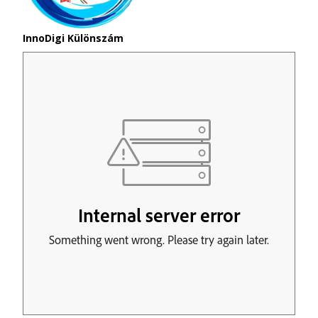
InnoDigi Különszám