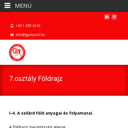
MENÜ
+36 1 285 4248
info@gyulaisuli.hu
7.osztály Földrajz
I–II. A szilárd Föld anyagai és folyamatai.
A földrajzi övezetesség alapjai