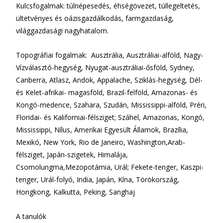
Kulcsfogalmak: túlnépesedés, éhségövezet, túllegeltetés,
ültetvényes és oázisgazdálkodás, farmgazdaság,
világgazdasági nagyhatalom.
Topográfiai fogalmak: Ausztrália, Ausztráliai-alföld, Nagy-
Vízválasztó-hegység, Nyugat-ausztráliai-ősföld, Sydney,
Canberra, Atlasz, Andok, Appalache, Sziklás-hegység, Dél-
és Kelet-afrikai- magasföld, Brazil-felföld, Amazonas- és
Kongó-medence, Szahara, Szudán, Mississippi-alföld, Préri,
Floridai- és Kaliforniai-félsziget; Száhel, Amazonas, Kongó,
Mississippi, Nílus, Amerikai Egyesült Államok, Brazília,
Mexikó, New York, Rio de Janeiro, Washington,Arab-
félsziget, Japán-szigetek, Himalája,
Csomolungma,Mezopotámia, Urál; Fekete-tenger, Kaszpi-
tenger, Urál-folyó, India, Japán, Kína, Törökország,
Hongkong, Kalkutta, Peking, Sanghaj
A tanulók