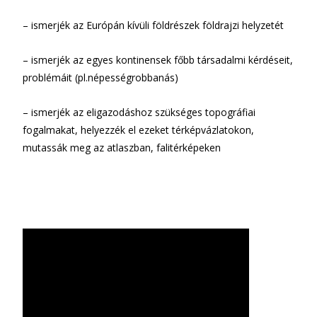
– ismerjék az Európán kívüli földrészek földrajzi helyzetét
– ismerjék az egyes kontinensek főbb társadalmi kérdéseit,
problémáit (pl.népességrobbanás)
– ismerjék az eligazodáshoz szükséges topográfiai
fogalmakat, helyezzék el ezeket térképvázlatokon,
mutassák meg az atlaszban, falitérképeken