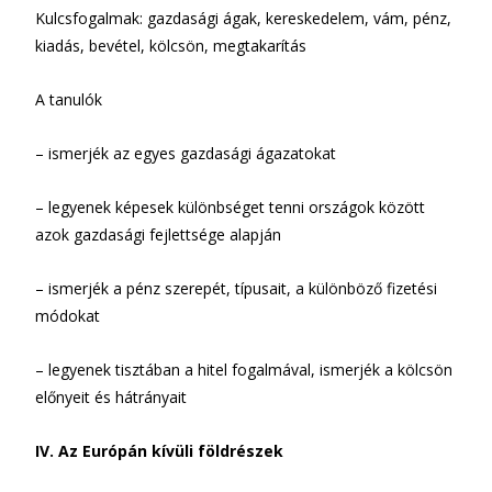
Kulcsfogalmak: gazdasági ágak, kereskedelem, vám, pénz,
kiadás, bevétel, kölcsön, megtakarítás
A tanulók
– ismerjék az egyes gazdasági ágazatokat
– legyenek képesek különbséget tenni országok között
azok gazdasági fejlettsége alapján
– ismerjék a pénz szerepét, típusait, a különböző fizetési
módokat
– legyenek tisztában a hitel fogalmával, ismerjék a kölcsön
előnyeit és hát­rá­nyait
IV. Az Európán kívüli földrészek