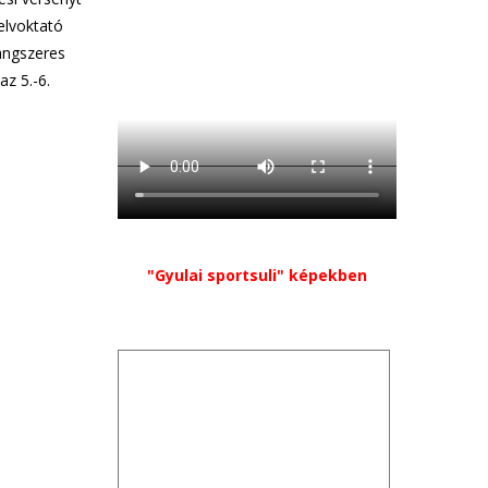
elvoktató
angszeres
az 5.-6.
"Gyulai sportsuli" képekben