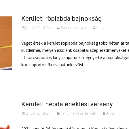
Kerületi röplabda bajnokság
január 30, 2024
Sport versenyek
Anna
Véget értek a kerület röplabda bajnokság több héten át t
küzdelmei, melyen iskolánk csapatai szép eredményeket ér
III. korcsoportos lány csapatunk megnyerte a bajnokságot, 
korcsoportos fiú csapatunk ezüst,
További információ…
Kerületi népdaléneklési verseny
január 25, 2024
Tanulmányi versenyek
Anna
2024. január 24-én rendezték meg, a Kerületi népdalénekl