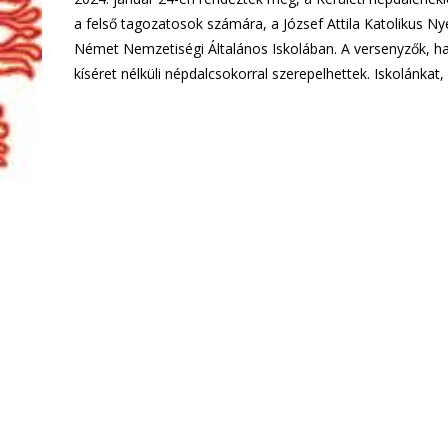
a felső tagozatosok számára, a József Attila Katolikus Ny
Német Nemzetiségi Általános Iskolában. A versenyzők, h
kíséret nélküli népdalcsokorral szerepelhettek. Iskolánkat, 
További információ…