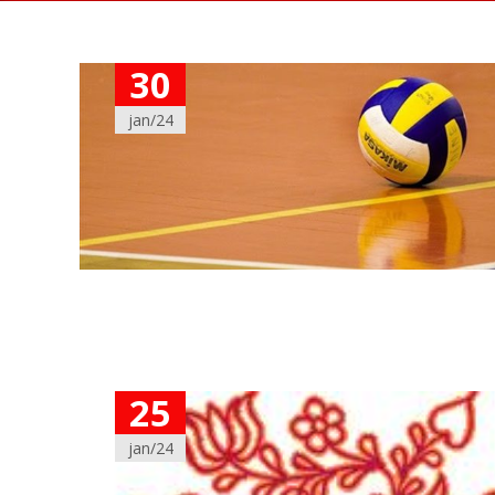
30
jan/24
25
jan/24