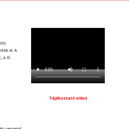
artó
tek el. A
a III.
Tájékoztató videó
ési versenyt