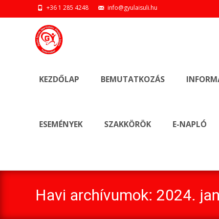
+36 1 285 4248
info@gyulaisuli.hu
Ugrás
a
KEZDŐLAP
BEMUTATKOZÁS
INFORM
tartalomhoz
ESEMÉNYEK
SZAKKÖRÖK
E-NAPLÓ
Havi archívumok: 2024. ja