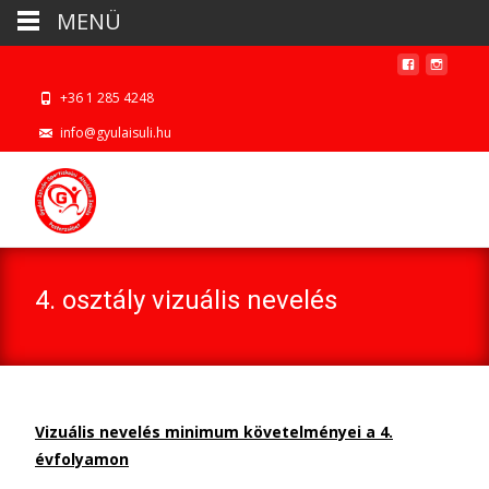
MENÜ
+36 1 285 4248
info@gyulaisuli.hu
4. osztály vizuális nevelés
Vizuális nevelés minimum követelményei a 4.
évfolyamon