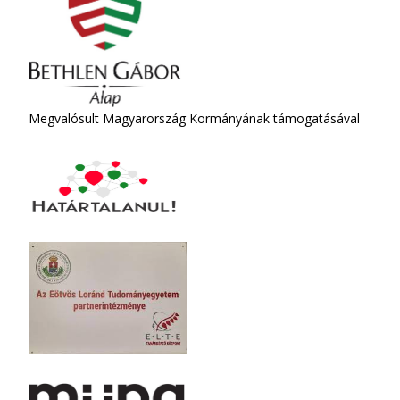
Megvalósult Magyarország Kormányának támogatásával