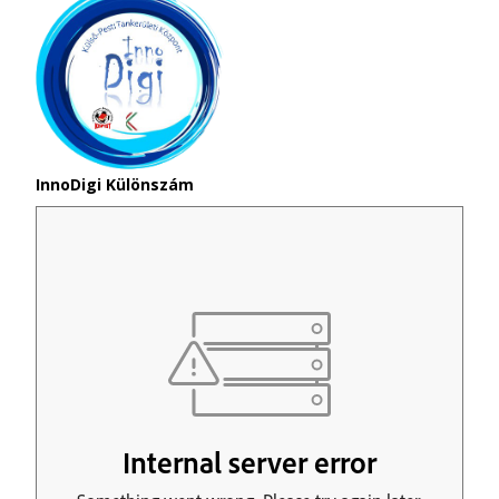
InnoDigi Különszám