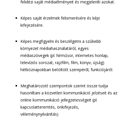
felidézi saját médiaélményeit és megjeleníti azokat.
Képes saját érzelmek felismerésére és képi
kifejezésére.
Képes megfigyelni és beszélgetni a szűkebb
környezet médiahasználatáról, egyes
médiaszövegek (pl. hírműsor, internetes honlap,
televíziós sorozat, rajzfilm, film, könyv, újság)
hétköznapokban betöltött szerepéről, funkciójáról.
Meghatározott szempontok szerint össze tudja
hasonlítani a közvetlen kommunikáció jelzéseit és az
online kommunikáció jellegzetességeit (pl.
kapcsolatteremtés, önkifejezés,
véleménynyilvánítás)