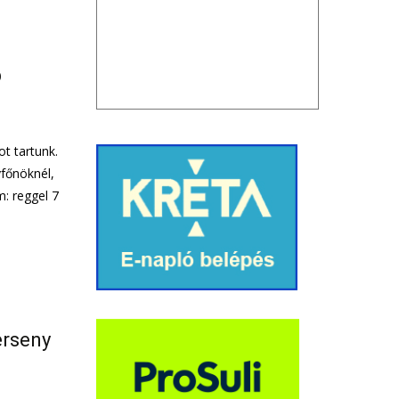
p
t tartunk.
yfőnöknél,
m: reggel 7
erseny