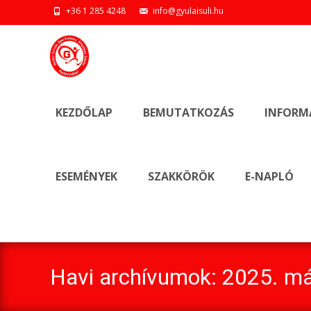
+36 1 285 4248
info@gyulaisuli.hu
Ugrás
a
KEZDŐLAP
BEMUTATKOZÁS
INFORM
tartalomhoz
ESEMÉNYEK
SZAKKÖRÖK
E-NAPLÓ
Havi archívumok: 2025. má