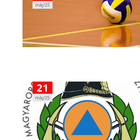
máj/25
21
máj/25