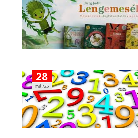
28
máj/25