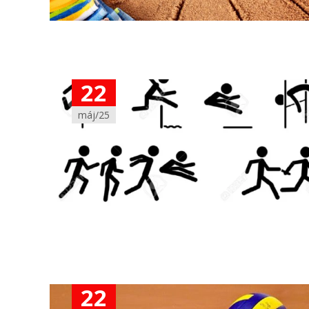
22
máj/25
22