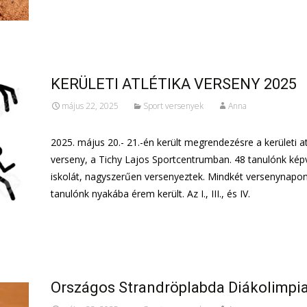
További információ…
KERÜLETI ATLÉTIKA VERSENY 2025
május 22, 2025
Sport versenyek
Anna
2025. május 20.- 21.-én került megrendezésre a kerületi at
verseny, a Tichy Lajos Sportcentrumban. 48 tanulónk képv
iskolát, nagyszerűen versenyeztek. Mindkét versenynapo
tanulónk nyakába érem került. Az I., III., és IV.
További információ…
Országos Strandröplabda Diákolimpi