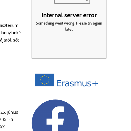
nisztérium
ndannyiunké
ájáról, sőt
25. június
A Külső –
XX.