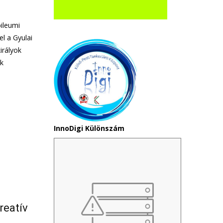
ileumi
l a Gyulai
irályok
ek
InnoDigi Különszám
reatív