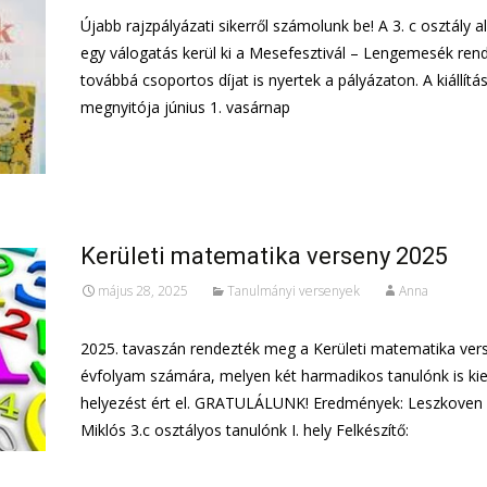
Újabb rajzpályázati sikerről számolunk be! A 3. c osztály a
egy válogatás kerül ki a Mesefesztivál – Lengemesék ren
továbbá csoportos díjat is nyertek a pályázaton. A kiállítá
megnyitója június 1. vasárnap
További információ…
Kerületi matematika verseny 2025
május 28, 2025
Tanulmányi versenyek
Anna
2025. tavaszán rendezték meg a Kerületi matematika vers
évfolyam számára, melyen két harmadikos tanulónk is k
helyezést ért el. GRATULÁLUNK! Eredmények: Leszkove
Miklós 3.c osztályos tanulónk I. hely Felkészítő:
További információ…