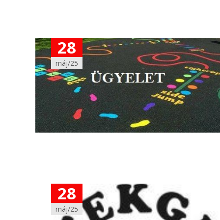
28
máj/25
28
máj/25