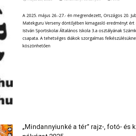
A 2025. május 26.-27.- én megrendezett, Országos 20. Jub
Matekguru Verseny döntőjében kimagasló eredményt ért e
István Sportiskolai Általános Iskola 3.a osztályának Számk
csapata. A tehetséges diákok szorgalmas felkészülésükn
köszönhetően
További információ…
„Mindannyiunké a tér” rajz-, fotó- és k