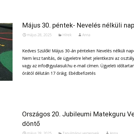
Május 30. péntek- Nevelés nélküli na
május 28, 2025
Hírek
Anna
Kedves Szülők! Május 30-án pénteken Nevelés nélküli napo
Nem lesz tanítás, de ügyeletre lehet jelentkezni az osztál
vagy az info@gyulaisuli.hu e-mail címen. Ügyeleti időtarta
órától délután 17 óráig. Ebédbefizetés
További információ…
Országos 20. Jubileumi Matekguru V
döntő
május 28, 2025
Tanulmányi versenyek
Anna