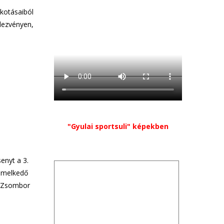
lkotásaiból
dezvényen,
s
"Gyulai sportsuli" képekben
enyt a 3.
iemelkedő
n Zsombor