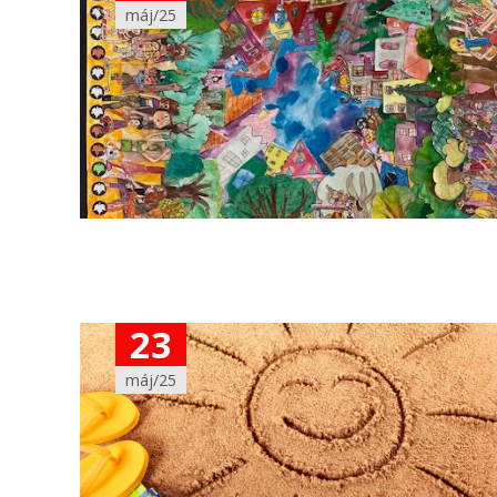
máj/25
23
máj/25