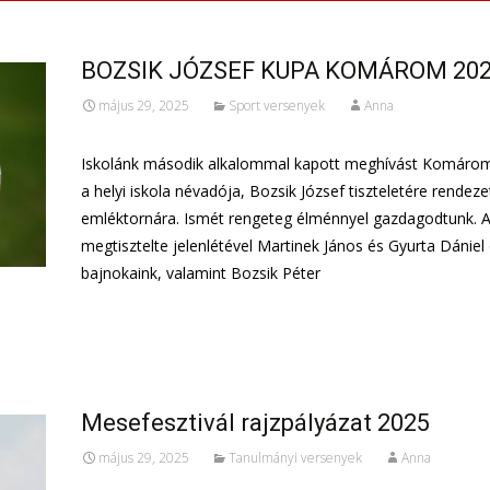
BOZSIK JÓZSEF KUPA KOMÁROM 20
május 29, 2025
Sport versenyek
Anna
Iskolánk második alkalommal kapott meghívást Komáro
a helyi iskola névadója, Bozsik József tiszteletére rendeze
emléktornára. Ismét rengeteg élménnyel gazdagodtunk. A
megtisztelte jelenlétével Martinek János és Gyurta Dániel 
bajnokaink, valamint Bozsik Péter
További információ…
Mesefesztivál rajzpályázat 2025
május 29, 2025
Tanulmányi versenyek
Anna