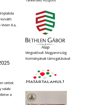
Tankerületi Központ
dröplabda
 Horváth
 Vivien 8.a,
Megvalósult Magyarország
Kormányának támogatásával
2025
en vettek
y valaki
lletve a