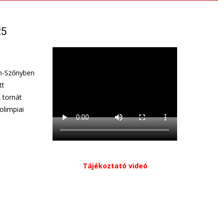
25
m-Szőnyben
tt
 tornát
olimpiai
Tájékoztató videó