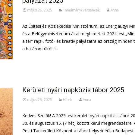
pályázat 2025
május 26, 2025
Tanulmányi versenyek
Anna
Az Építési és Közlekedési Minisztérium, az Energiaügyi Mi
és a Belügyminisztérium által meghirdetett 2024. évi „Mi
a tér” rajz-, fotó- és kreatív pályázatra az ország minden t
a határon túlról is
További információ…
Kerületi nyári napközis tábor 2025
május 23, 2025
Hírek
Anna
Kedves Szülők! A 2025. évi kerületi nyári napközis tábor 20
30. és augusztus 15. (7 hét) között kerül megrendezésre. 
Pesti Tankerületi Központ a tábor helyszínéül a Budapest 