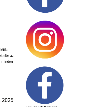
létika
iselte az
n minden
a 2025