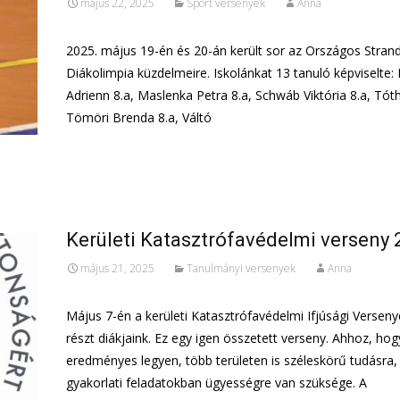
május 22, 2025
Sport versenyek
Anna
2025. május 19-én és 20-án került sor az Országos Stran
Diákolimpia küzdelmeire. Iskolánkat 13 tanuló képviselte:
Adrienn 8.a, Maslenka Petra 8.a, Schwáb Viktória 8.a, Tóth
Tömöri Brenda 8.a, Váltó
További információ…
Kerületi Katasztrófavédelmi verseny 
május 21, 2025
Tanulmányi versenyek
Anna
Május 7-én a kerületi Katasztrófavédelmi Ifjúsági Verseny
részt diákjaink. Ez egy igen összetett verseny. Ahhoz, hog
eredményes legyen, több területen is széleskörű tudásra, i
gyakorlati feladatokban ügyességre van szüksége. A