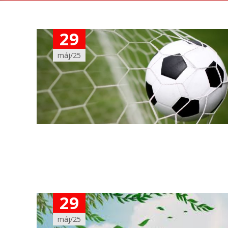
29
máj/25
29
máj/25