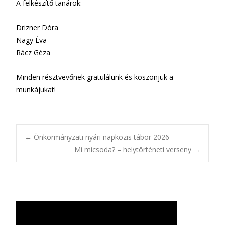
A felkészítő tanárok:
Drizner Dóra
Nagy Éva
Rácz Géza
Minden résztvevőnek gratulálunk és köszönjük a
munkájukat!
Bejegyzésnavigác
←
Önkormányzati nyári napközis tábor 2026
Mi micsoda? – helytörténeti verseny
→