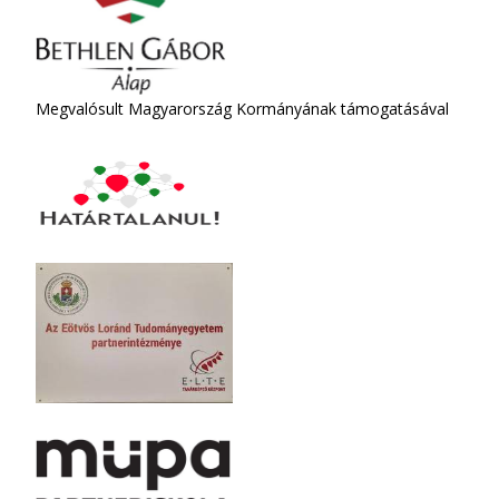
Megvalósult Magyarország Kormányának támogatásával