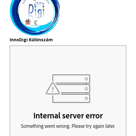
InnoDigi Különszám