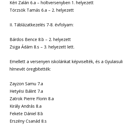
Kéri Zalán 6.a – holtversenyben 1. helyezett
Törzsök Tamás 6.a – 2. helyezett
II. Táblázatkezelés 7-8. évfolyam:
Bárdos Bence 8.b – 2. helyezett
Zsiga Ádám 8.s – 3. helyezett lett.
Emellett a versenyen iskolánkat képviselték, és a Gyulaisuli
hírnevét öregbítették:
Zayzon Samu 7.a
Hetyési Bálint 7.a
Zatrok Pierre Florin 8.a
Király András 8.a
Fekete Dániel 8.b
Erszény Csanád 8.s