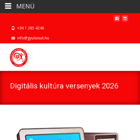
MENÜ
+36 1 285 4248
info@gyulaisuli.hu
Digitális kultúra versenyek 2026