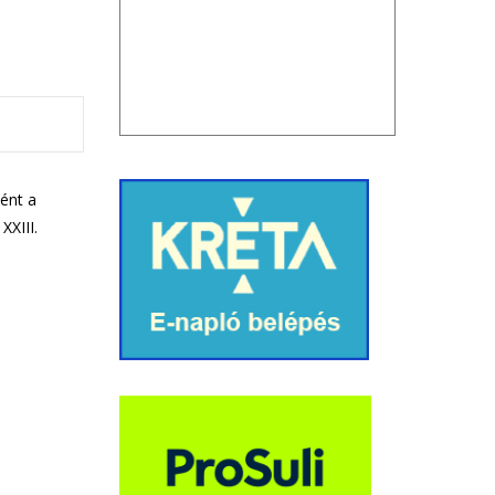
tént a
XXIII.