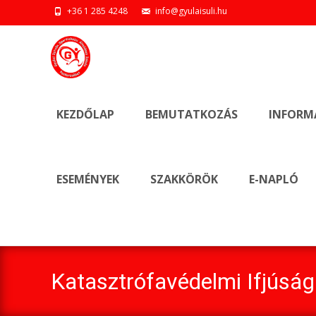
+36 1 285 4248
info@gyulaisuli.hu
Ugrás
a
KEZDŐLAP
BEMUTATKOZÁS
INFORM
tartalomhoz
ESEMÉNYEK
SZAKKÖRÖK
E-NAPLÓ
Katasztrófavédelmi Ifjúsá