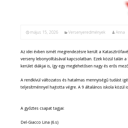
május 15, 2026
Versenyeredmények
Anna
Az idei évben ismét megrendezésre került a Katasztrófavéd
verseny lebonyolításával kapcsolatban. Ezek közül talán a 
kerület diákjai is, így egy meglehetősen nagy és erős mez
A rendkívül változatos és hatalmas mennyiségű tudást igén
teljesítménnyel hajtotta végre. A 9 általános iskola közül i
A győztes csapat tagjai:
Del-Giacco Lina (6.s)