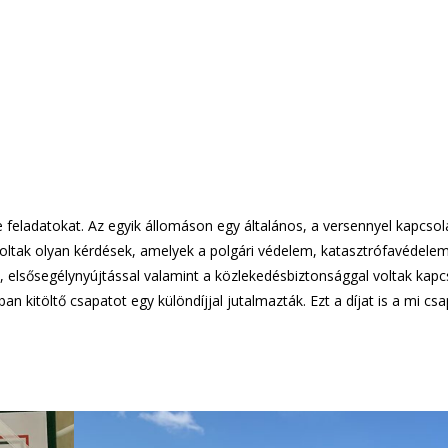
 feladatokat. Az egyik állomáson egy általános, a versennyel kapcso
 voltak olyan kérdések, amelyek a polgári védelem, katasztrófavédele
lsősegélynyújtással valamint a közlekedésbiztonsággal voltak kapc
kitöltő csapatot egy különdíjjal jutalmazták. Ezt a díjat is a mi cs