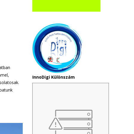
latban
mmel,
InnoDigi Különszám
solatosak.
apatunk