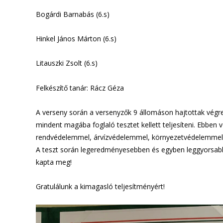
Bogárdi Barnabás (6.s)
Hinkel János Márton (6.s)
Litauszki Zsolt (6.s)
Felkészítő tanár: Rácz Géza
A verseny során a versenyzők 9 állomáson hajtottak végre
mindent magába foglaló tesztet kellett teljesíteni. Ebben
rendvédelemmel, árvízvédelemmel, környezetvédelemmel, e
A teszt során legeredményesebben és egyben leggyorsabban 
kapta meg!
Gratulálunk a kimagasló teljesítményért!