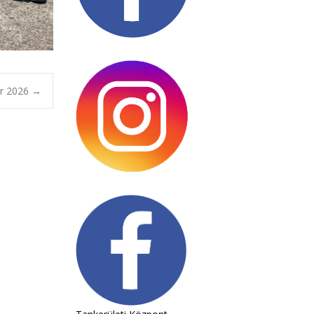
or 2026
→