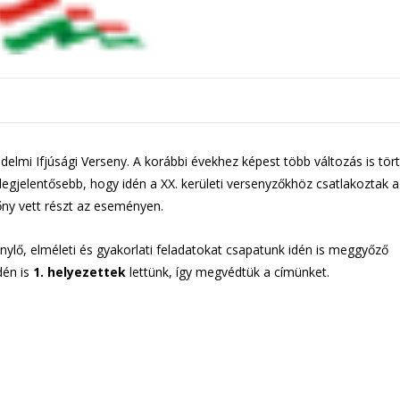
elmi Ifjúsági Verseny. A korábbi évekhez képest több változás is tör
legjelentősebb, hogy idén a XX. kerületi versenyzőkhöz csatlakoztak a 
őny vett részt az eseményen.
ylő, elméleti és gyakorlati feladatokat csapatunk idén is meggyőző
dén is
1. helyezettek
lettünk, így megvédtük a címünket.