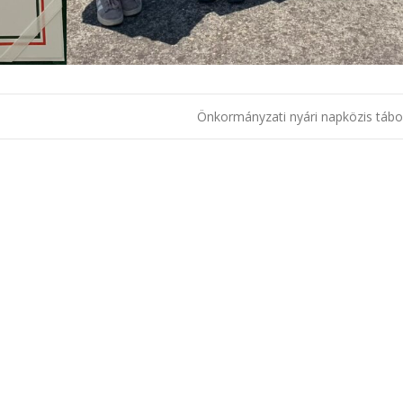
áció
Önkormányzati nyári napközis táb