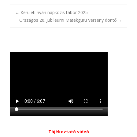
Bejegyzésnavigác
←
Kerületi nyári napközis tábor 2025
Országos 20. Jubileumi Matekguru Verseny döntő
→
Tájékoztató videó