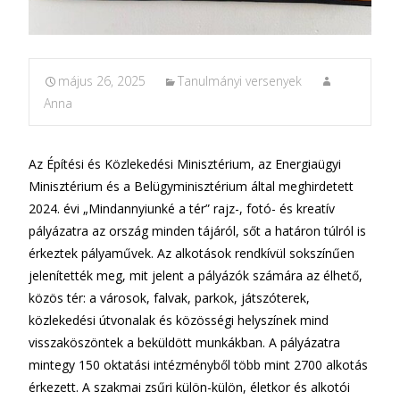
május 26, 2025
Tanulmányi versenyek
Anna
Az Építési és Közlekedési Minisztérium, az Energiaügyi
Minisztérium és a Belügyminisztérium által meghirdetett
2024. évi „Mindannyiunké a tér” rajz-, fotó- és kreatív
pályázatra az ország minden tájáról, sőt a határon túlról is
érkeztek pályaművek. Az alkotások rendkívül sokszínűen
jelenítették meg, mit jelent a pályázók számára az élhető,
közös tér: a városok, falvak, parkok, játszóterek,
közlekedési útvonalak és közösségi helyszínek mind
visszaköszöntek a beküldött munkákban. A pályázatra
mintegy 150 oktatási intézményből több mint 2700 alkotás
érkezett. A szakmai zsűri külön-külön, életkor és alkotói