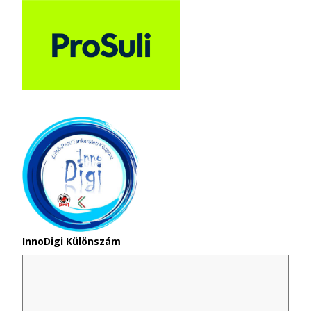
InnoDigi Különszám