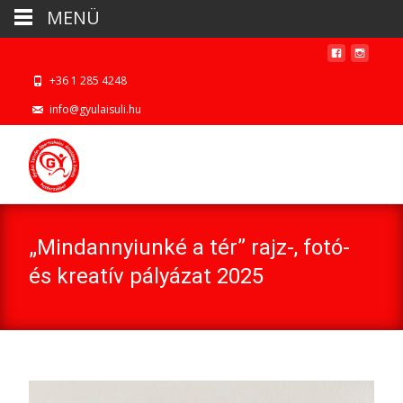
MENÜ
+36 1 285 4248
info@gyulaisuli.hu
„Mindannyiunké a tér” rajz-, fotó-
és kreatív pályázat 2025