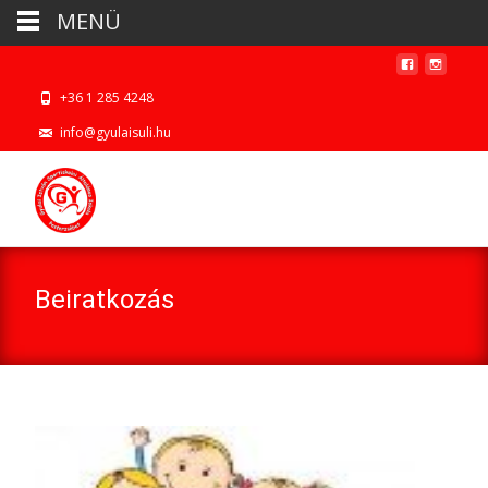
MENÜ
+36 1 285 4248
info@gyulaisuli.hu
Beiratkozás