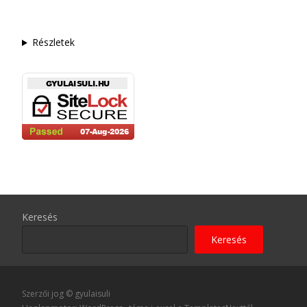
Részletek
Keresés
Keresés
Szerzői jog © gyulaisuli