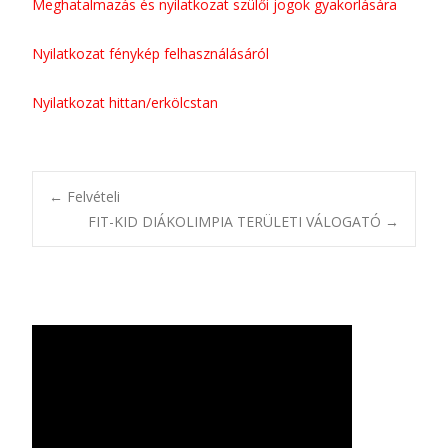
Meghatalmazás és nyilatkozat szülői jogok gyakorlására
Nyilatkozat fénykép felhasználásáról
Nyilatkozat hittan/erkölcstan
Bejegyzésnavigác
←
Felvételi
FIT-KID DIÁKOLIMPIA TERÜLETI VÁLOGATÓ
→