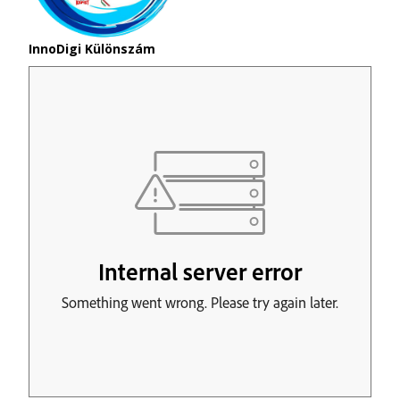
InnoDigi Különszám