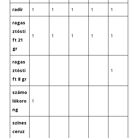
radír
1
1
1
1
1
ragas
ztósti
1
1
1
1
1
ft 21
gr
ragas
ztósti
1
ft 8 gr
számo
lókoro
1
ng
színes
ceruz