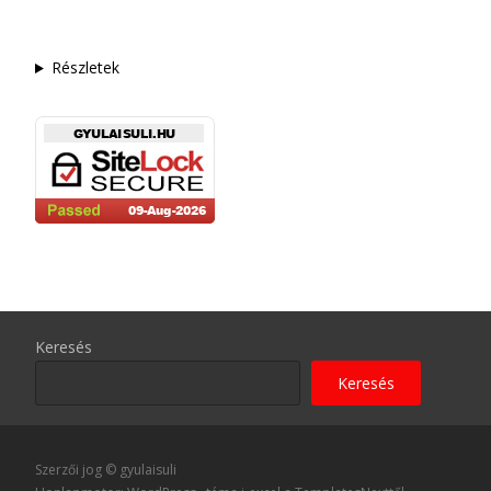
Részletek
Keresés
Keresés
Szerzői jog © gyulaisuli