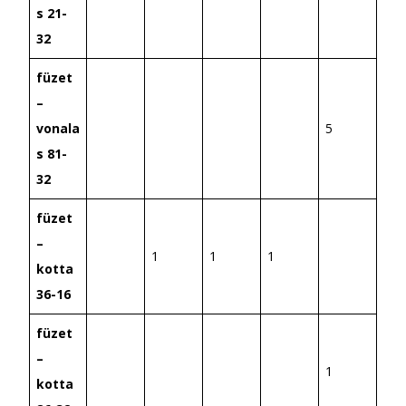
s 21-
32
füzet
–
vonala
5
s 81-
32
füzet
–
1
1
1
kotta
36-16
füzet
–
1
kotta