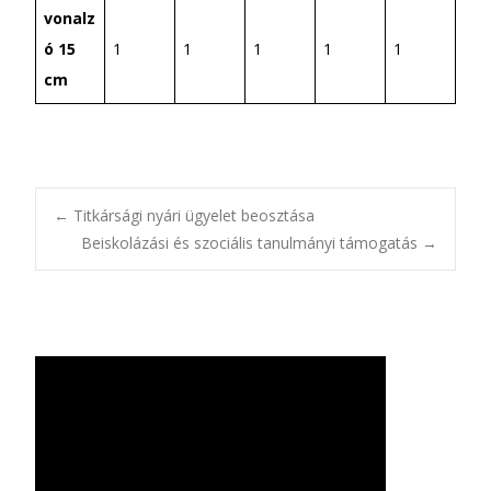
vonalz
ó 15
1
1
1
1
1
cm
Bejegyzésnavigác
←
Titkársági nyári ügyelet beosztása
Beiskolázási és szociális tanulmányi támogatás
→