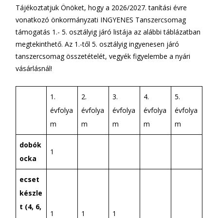
Tájékoztatjuk Önöket, hogy a 2026/2027. tanítási évre
vonatkozó önkormányzati INGYENES Tanszercsomag
támogatás 1.- 5. osztályig járó listája az alábbi táblázatban
megtekinthető. Az 1.-től 5. osztályig ingyenesen járó
tanszercsomag összetételét, vegyék figyelembe a nyári
vásárlásnál!
1.
2.
3.
4.
5.
évfolya
évfolya
évfolya
évfolya
évfolya
m
m
m
m
m
dobók
1
ocka
ecset
készle
t (4, 6,
1
1
1