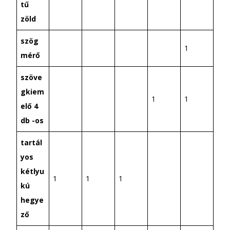
tű
zöld
szög
1
mérő
szöve
gkiem
1
1
elő 4
db -os
tartál
yos
kétlyu
1
1
1
kú
hegye
ző