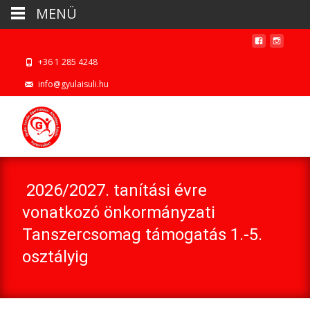
MENÜ
+36 1 285 4248
info@gyulaisuli.hu
2026/2027. tanítási évre
vonatkozó önkormányzati
Tanszercsomag támogatás 1.-5.
osztályig