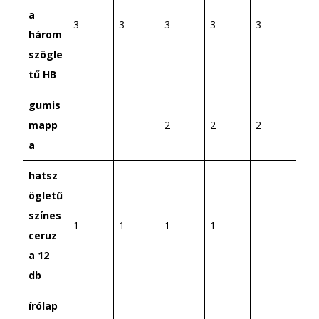
a
3
3
3
3
3
három
szögle
tű HB
gumis
mapp
2
2
2
a
hatsz
ögletű
színes
1
1
1
1
ceruz
a 12
db
írólap