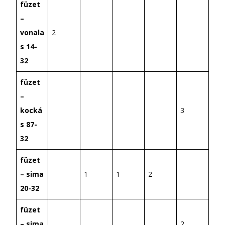
füzet
–
vonala
2
s 14-
32
füzet
–
kocká
3
s 87-
32
füzet
– sima
1
1
2
20-32
füzet
– sima
2