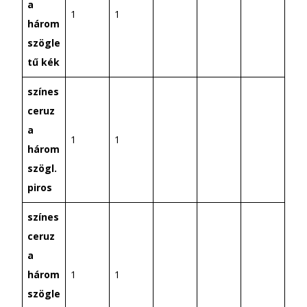
a
1
1
három
szögle
tű kék
színes
ceruz
a
1
1
három
szögl.
piros
színes
ceruz
a
három
1
1
szögle