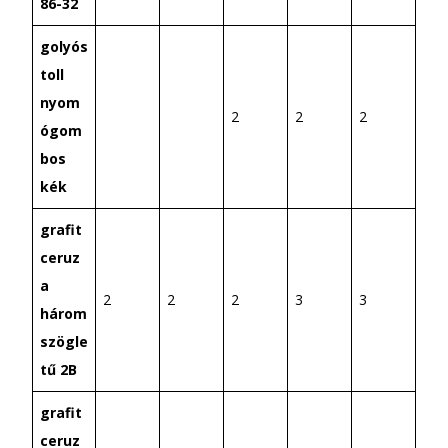
86-32
golyós
toll
nyom
2
2
2
ógom
bos
kék
grafit
ceruz
a
2
2
2
3
3
három
szögle
tű 2B
grafit
ceruz