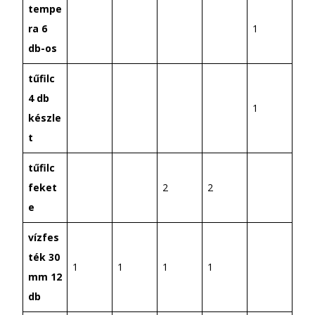
tempe
ra 6
1
db-os
tűfilc
4 db
1
készle
t
tűfilc
feket
2
2
e
vízfes
ték 30
1
1
1
1
mm 12
db