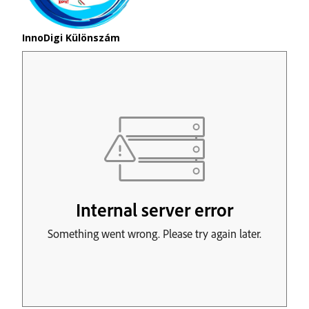
InnoDigi Különszám