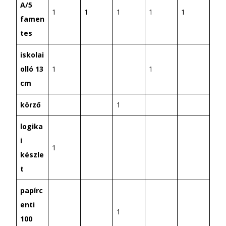
A/5
1
1
1
1
1
famen
tes
iskolai
olló 13
1
1
cm
körző
1
logika
i
1
készle
t
papírc
enti
1
100