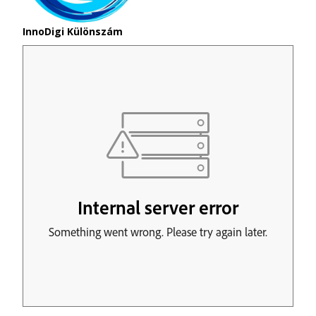
InnoDigi Különszám