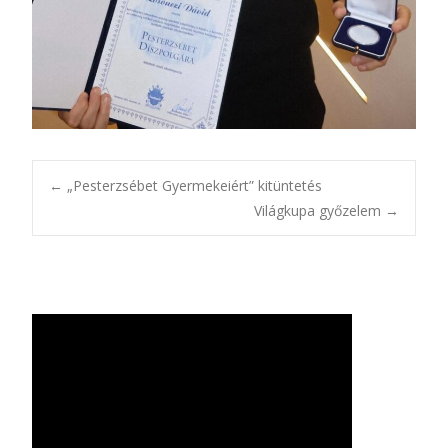
Bejegyzésnavigác
←
„Pesterzsébet Gyermekeiért” kitüntetés
Világkupa győzelem
→