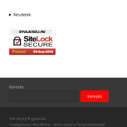
Részletek
Keresés
Keresés
Szerzői jog © gyulaisuli
Honlapmotor: WordPress
, téma
i-excel
a TemplatesNexttől.