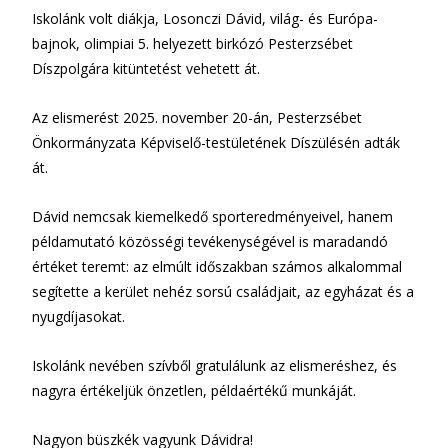
Iskolánk volt diákja, Losonczi Dávid, világ- és Európa-
bajnok, olimpiai 5. helyezett birkózó Pesterzsébet
Díszpolgára kitüntetést vehetett át.
Az elismerést 2025. november 20-án, Pesterzsébet
Önkormányzata Képviselő-testületének Díszülésén adták
át.
Dávid nemcsak kiemelkedő sporteredményeivel, hanem
példamutató közösségi tevékenységével is maradandó
értéket teremt: az elmúlt időszakban számos alkalommal
segítette a kerület nehéz sorsú családjait, az egyházat és a
nyugdíjasokat.
Iskolánk nevében szívből gratulálunk az elismeréshez, és
nagyra értékeljük önzetlen, példaértékű munkáját.
Nagyon büszkék vagyunk Dávidra!