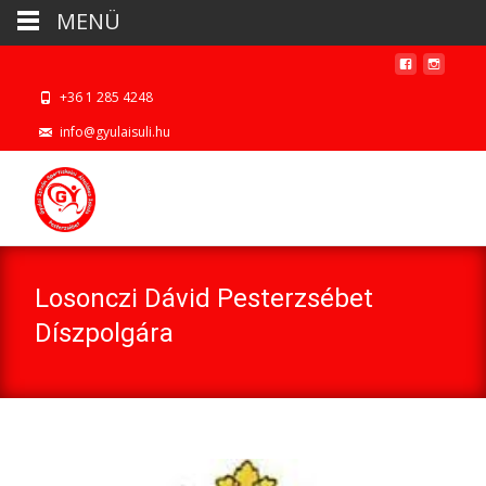
MENÜ
+36 1 285 4248
info@gyulaisuli.hu
Losonczi Dávid Pesterzsébet
Díszpolgára