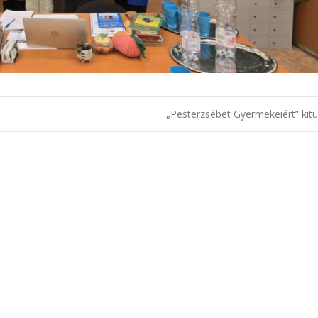
áció
„Pesterzsébet Gyermekeiért” kit