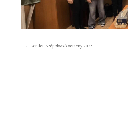
Bejegyzésnavig
←
Kerületi Szépolvasó verseny 2025