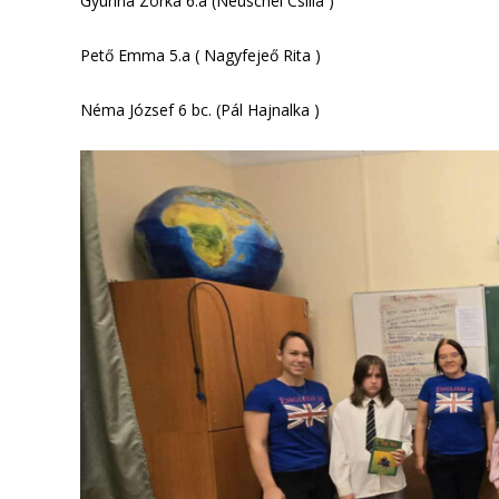
Gyurina Zorka 6.a (Neuschel Csilla )
Pető Emma 5.a ( Nagyfejeő Rita )
Néma József 6 bc. (Pál Hajnalka )