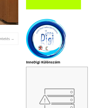
üntetés
→
InnoDigi Különszám