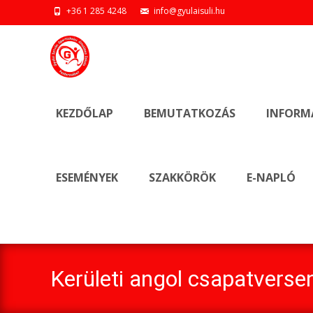
+36 1 285 4248
info@gyulaisuli.hu
Ugrás
a
KEZDŐLAP
BEMUTATKOZÁS
INFORM
tartalomhoz
ESEMÉNYEK
SZAKKÖRÖK
E-NAPLÓ
Kerületi angol csapatversen