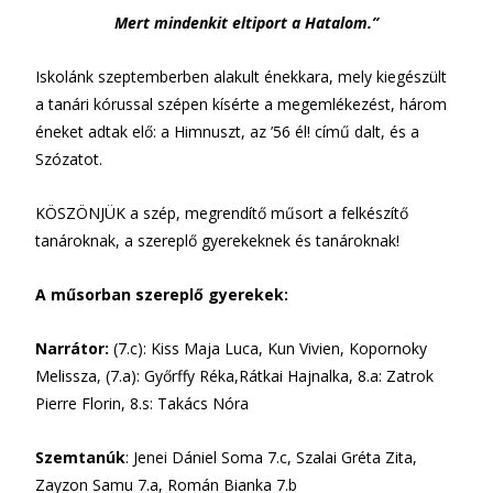
Mert mindenkit eltiport a Hatalom.”
Iskolánk szeptemberben alakult énekkara, mely kiegészült
a tanári kórussal szépen kísérte a megemlékezést, három
éneket adtak elő: a Himnuszt, az ’56 él! című dalt, és a
Szózatot.
KÖSZÖNJÜK a szép, megrendítő műsort a felkészítő
tanároknak, a szereplő gyerekeknek és tanároknak!
A műsorban szereplő gyerekek:
Narrátor:
(7.c): Kiss Maja Luca, Kun Vivien, Kopornoky
Melissza, (7.a): Győrffy Réka,Rátkai Hajnalka, 8.a: Zatrok
Pierre Florin, 8.s: Takács Nóra
Szemtanúk
: Jenei Dániel Soma 7.c, Szalai Gréta Zita,
Zayzon Samu 7.a, Román Bianka 7.b