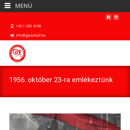
MENÜ
+36 1 285 4248
info@gyulaisuli.hu
1956. október 23-ra emlékeztünk