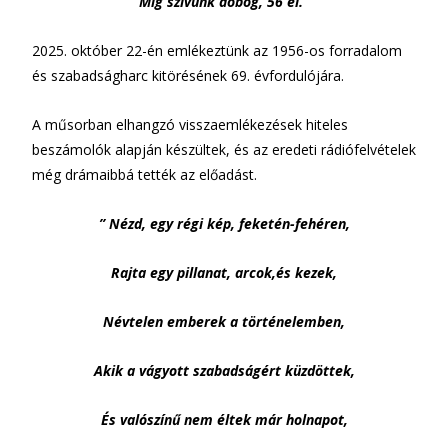
Míg szívünk dobog, 56 él.”
2025. október 22-én emlékeztünk az 1956-os forradalom
és szabadságharc kitörésének 69. évfordulójára.
A műsorban elhangzó visszaemlékezések hiteles
beszámolók alapján készültek, és az eredeti rádiófelvételek
még drámaibbá tették az előadást.
” Nézd, egy régi kép, feketén-fehéren,
Rajta egy pillanat, arcok,és kezek,
Névtelen emberek a történelemben,
Akik a vágyott szabadságért küzdöttek,
És valószínű nem éltek már holnapot,