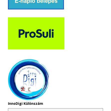
InnoDigi Különszám