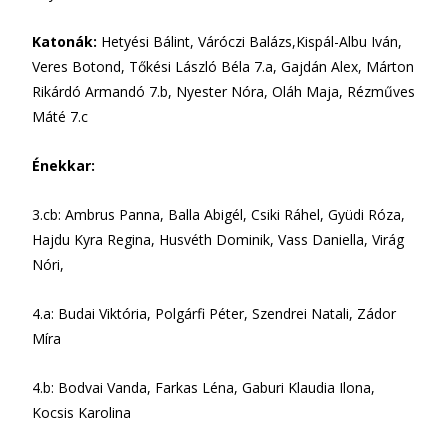
Katonák:
Hetyési Bálint, Váróczi Balázs,Kispál-Albu Iván,
Veres Botond, Tőkési László Béla 7.a, Gajdán Alex, Márton
Rikárdó Armandó 7.b, Nyester Nóra, Oláh Maja, Rézműves
Máté 7.c
Énekkar:
3.cb: Ambrus Panna, Balla Abigél, Csiki Ráhel, Gyüdi Róza,
Hajdu Kyra Regina, Husvéth Dominik, Vass Daniella, Virág
Nóri,
4.a: Budai Viktória, Polgárfi Péter, Szendrei Natali, Zádor
Míra
4.b: Bodvai Vanda, Farkas Léna, Gaburi Klaudia Ilona,
Kocsis Karolina