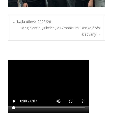
Bejegyzésnavigác
←
Kajla útlevél 2025/26
Megjelent a „Kikelet”, a Gimnáziumi Beiskolázási
kiadvány
→