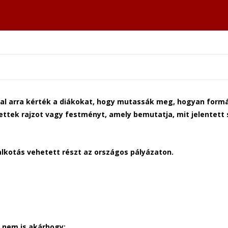
a
ával arra kérték a diákokat, hogy mutassák meg, hogyan form
hettek rajzot vagy festményt, amely bemutatja, mit jelentet
alkotás vehetett részt az országos pályázaton.
, nem is akárhogy: