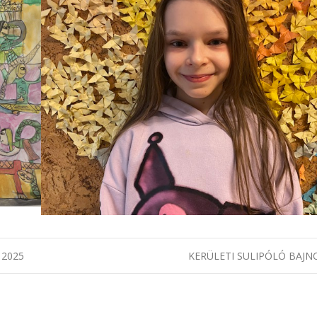
áció
 2025
KERÜLETI SULIPÓLÓ BAJ