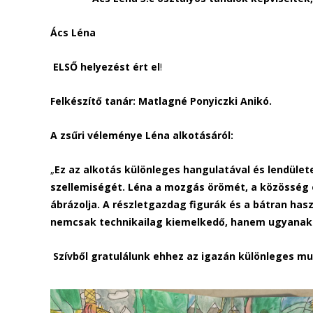
Ács Léna
ELSŐ helyezést ért el
!
Felkészítő tanár: Matlagné Ponyiczki Anikó.
A zsűri véleménye Léna alkotásáról:
„
Ez az alkotás különleges hangulatával és lendület
szellemiségét. Léna a mozgás örömét, a közösség e
ábrázolja. A részletgazdag figurák és a bátran ha
nemcsak technikailag kiemelkedő, hanem ugyana
Szívből gratulálunk ehhez az igazán különleges m