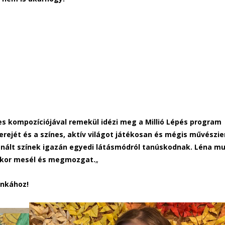
es kompozíciójával remekül idézi meg a Millió Lépés program
rejét és a színes, aktív világot játékosan és mégis művészie
sznált színek igazán egyedi látásmódról tanúskodnak. Léna m
kkor mesél és megmozgat.
„
unkához!