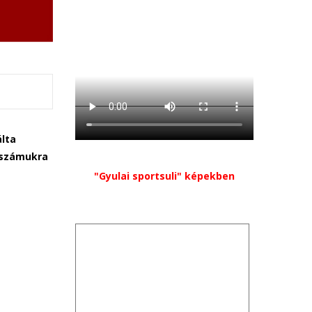
álta
t számukra
"Gyulai sportsuli" képekben