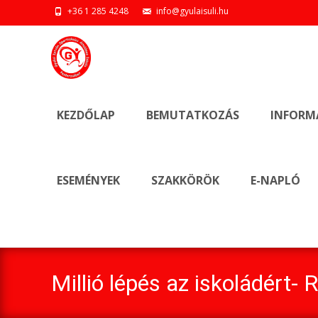
+36 1 285 4248
info@gyulaisuli.hu
Ugrás
a
KEZDŐLAP
BEMUTATKOZÁS
INFORM
tartalomhoz
ESEMÉNYEK
SZAKKÖRÖK
E-NAPLÓ
Millió lépés az iskoládért- 