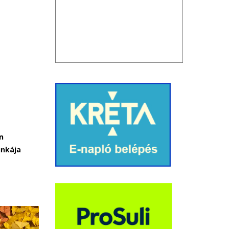
n
unkája