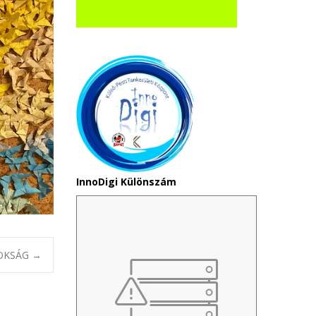
InnoDigi Különszám
NOKSÁG
→