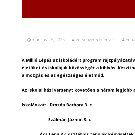
március 26, 2025
Versenyeredmények
Ann
A Millió Lépés az iskoládért program rajzpályázat
életüket és iskolájuk közösségét a kihívás. Készít
a mozgás és az egészséges életmód.
Az iskolai házi versenyt követően a három legjobb 
Iskolánkat: Drozda Barbara 3. c
Szálmán Jázmin 3. c
Ács Léna 3.c
osztályos tanulók képviselték