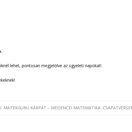
.
.
nöknél lehet, pontosan megjelölve az ügyeleti napokat!
ekeknek!
áció
0. MATEKGURU KÁRPÁT – MEDENCEI MATEMATIKA CSAPATVERSEN