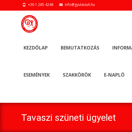
+36 1 285 4248
info@gyulaisuli.hu
Ugrás
a
KEZDŐLAP
BEMUTATKOZÁS
INFORM
tartalomhoz
ESEMÉNYEK
SZAKKÖRÖK
E-NAPLÓ
Tavaszi szüneti ügyelet