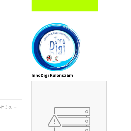
InnoDigi Különszám
Y 3.o.
→