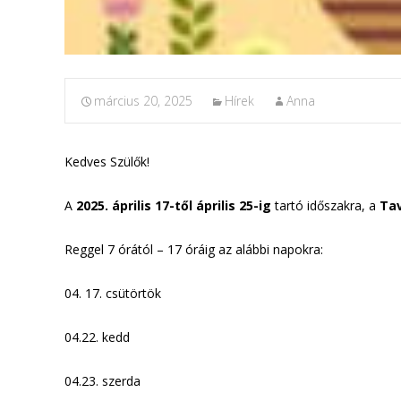
március 20, 2025
Hírek
Anna
Kedves Szülők!
A
2025. április 17-től április 25-ig
tartó időszakra, a
Ta
Reggel 7 órától – 17 óráig az alábbi napokra:
04. 17. csütörtök
04.22. kedd
04.23. szerda