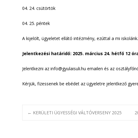
04. 24. csütörtök
04. 25. péntek
A kijelölt, ügyeletet ellátó intézmény, ezúttal a mi iskolánk
Jelentkezési határidő: 2025. március 24. hétfő 12 óra
Jelentkezni az info@gyulaisuli.hu emailen és az osztályfő
Kérjük, fizessenek be ebédet az ügyeletre jelentkező gyer
Bejegyzésnavig
←
KERÜLETI ÜGYESSÉGI VÁLTÓVERSENY 2025
2