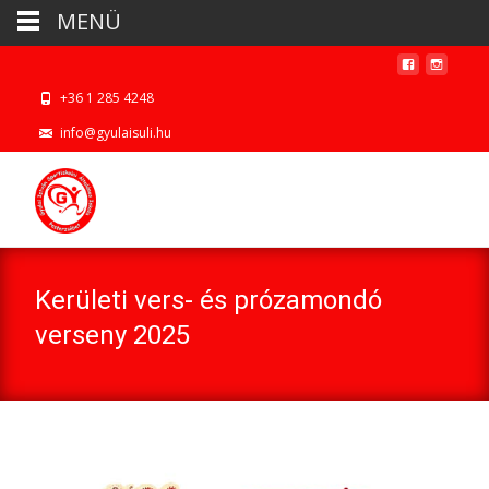
MENÜ
+36 1 285 4248
info@gyulaisuli.hu
Kerületi vers- és prózamondó
verseny 2025