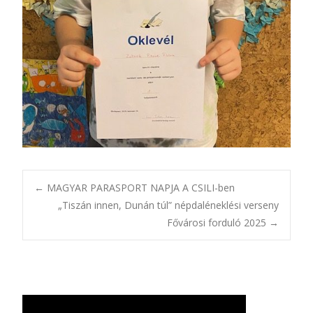
Bejegyzésnavigác
←
MAGYAR PARASPORT NAPJA A CSILI-ben
„Tiszán innen, Dunán túl” népdaléneklési verseny
Fővárosi forduló 2025
→