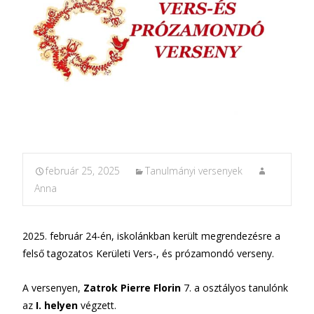
február 25, 2025
Tanulmányi versenyek
Anna
2025. február 24-én, iskolánkban került megrendezésre a
felső tagozatos Kerületi Vers-, és prózamondó verseny.
A versenyen,
Zatrok Pierre Florin
7. a osztályos tanulónk
az
I. helyen
végzett.