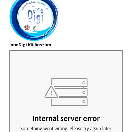
InnoDigi Különszám