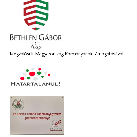
Megvalósult Magyarország Kormányának támogatásával