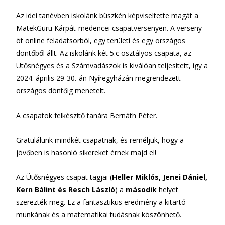
Az idei tanévben iskolánk büszkén képviseltette magát a
MatekGuru Kárpát-medencei csapatversenyen. A verseny
öt online feladatsorból, egy területi és egy országos
döntőből állt. Az iskolánk két 5.c osztályos csapata, az
Ütősnégyes és a Számvadászok is kiválóan teljesített, így a
2024. április 29-30.-án Nyíregyházán megrendezett
országos döntőig menetelt.
A csapatok felkészítő tanára Bernáth Péter.
Gratulálunk mindkét csapatnak, és reméljük, hogy a
jövőben is hasonló sikereket érnek majd el!
Az Ütősnégyes csapat tagjai (
Heller Miklós, Jenei Dániel,
Kern Bálint és Resch László
) a
második
helyet
szerezték meg. Ez a fantasztikus eredmény a kitartó
munkának és a matematikai tudásnak köszönhető.