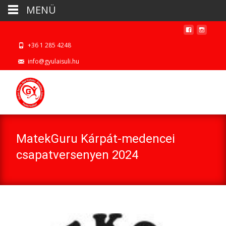
MENÜ
+36 1 285 4248
info@gyulaisuli.hu
MatekGuru Kárpát-medencei
csapatversenyen 2024