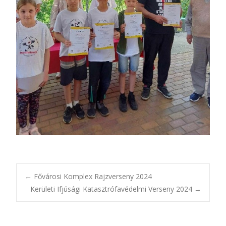
Bejegyzésnavigác
←
Fővárosi Komplex Rajzverseny 2024
Kerületi Ifjúsági Katasztrófavédelmi Verseny 2024
→