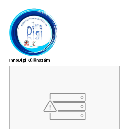
InnoDigi Különszám