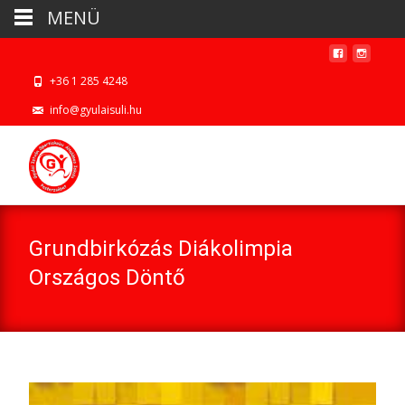
MENÜ
+36 1 285 4248
info@gyulaisuli.hu
Grundbirkózás Diákolimpia
Országos Döntő