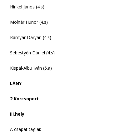
Hinkel János (4.s)
Molnár Hunor (4.s)
Ramyar Daryan (4.s)
Sebestyén Dániel (4.s)
Kispál-Albu Iván (5.a)
LÁNY
2.Korcsoport
III.hely
A csapat tagjai: