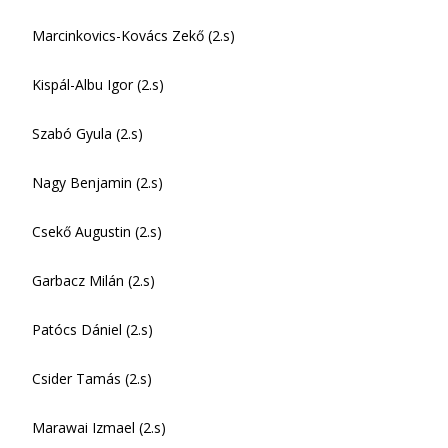
Marcinkovics-Kovács Zekő (2.s)
Kispál-Albu Igor (2.s)
Szabó Gyula (2.s)
Nagy Benjamin (2.s)
Csekő Augustin (2.s)
Garbacz Milán (2.s)
Patócs Dániel (2.s)
Csider Tamás (2.s)
Marawai Izmael (2.s)