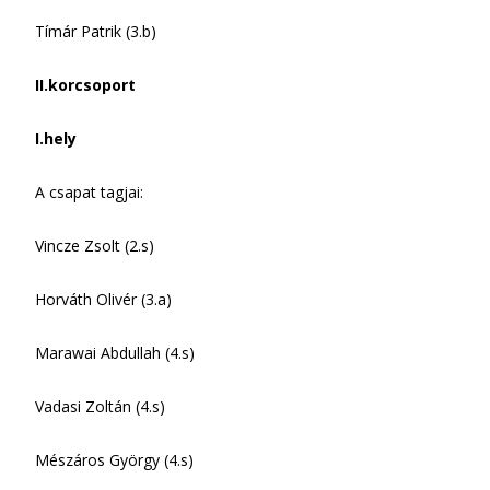
Tímár Patrik (3.b)
II.korcsoport
I.hely
A csapat tagjai:
Vincze Zsolt (2.s)
Horváth Olivér (3.a)
Marawai Abdullah (4.s)
Vadasi Zoltán (4.s)
Mészáros György (4.s)