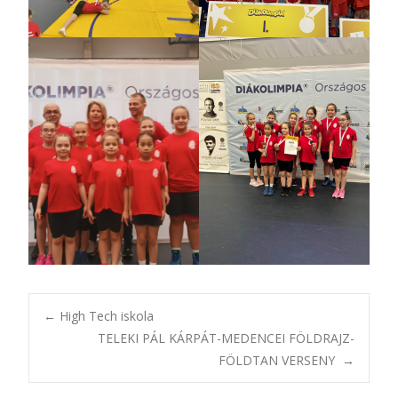
Bejegyzésnavigác
←
High Tech iskola
TELEKI PÁL KÁRPÁT-MEDENCEI FÖLDRAJZ-
FÖLDTAN VERSENY
→