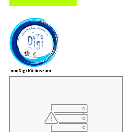
InnoDigi Különszám