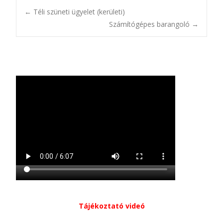
Bejegyzésnavigác
←
Téli szüneti ügyelet (kerületi)
Számítógépes barangoló
→
Tájékoztató videó