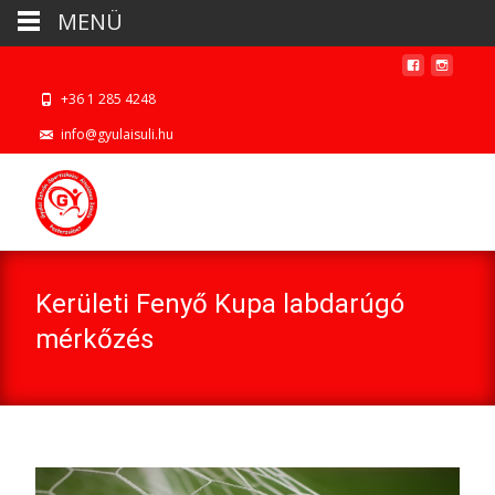
MENÜ
+36 1 285 4248
info@gyulaisuli.hu
Kerületi Fenyő Kupa labdarúgó
mérkőzés