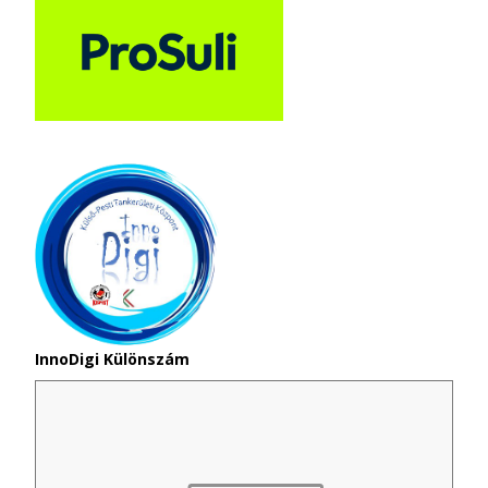
InnoDigi Különszám