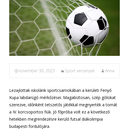
november 30, 2023
Sport versenyek
Anna
Lezajlottak iskolánk sportcsarnokában a kerületi Fenyő
Kupa labdarúgó mérkőzései. Magabiztosan, szép gólokat
szerezve, időnként tetszetős játékkal megnyerték a tornát
a IV. korcsoportos fiúk. Jó főpróba volt ez a következő
hetekben megrendezésre kerülő futsal diákolimpia
budapesti fordulójára.