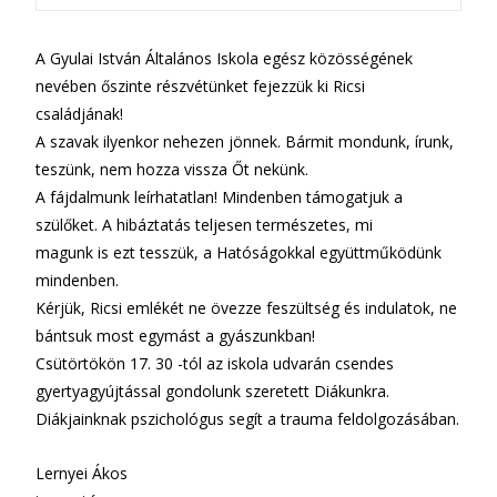
A Gyulai István Általános Iskola egész közösségének
nevében őszinte részvétünket fejezzük ki Ricsi
családjának!
A szavak ilyenkor nehezen jönnek. Bármit mondunk, írunk,
teszünk, nem hozza vissza Őt nekünk.
A fájdalmunk leírhatatlan! Mindenben támogatjuk a
szülőket. A hibáztatás teljesen természetes, mi
magunk is ezt tesszük, a Hatóságokkal együttműködünk
mindenben.
Kérjük, Ricsi emlékét ne övezze feszültség és indulatok, ne
bántsuk most egymást a gyászunkban!
Csütörtökön 17. 30 -tól az iskola udvarán csendes
gyertyagyújtással gondolunk szeretett Diákunkra.
Diákjainknak pszichológus segít a trauma feldolgozásában.
Lernyei Ákos