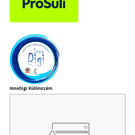
InnoDigi Különszám