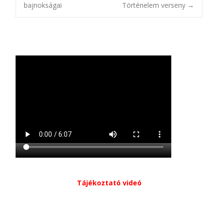
Bejegyzésnavigác
bajnokságai
Történelem verseny
→
Tájékoztató videó