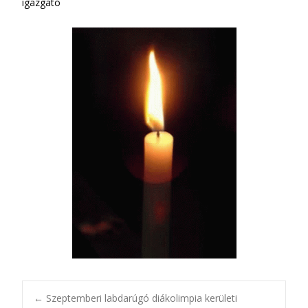
igazgató
←
Szeptemberi labdarúgó diákolimpia kerületi