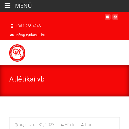
MENÜ
+36 1 285 4248
info@gyulaisuli.hu
Atlétikai vb
augusztus 31, 2023
Hírek
Tibi