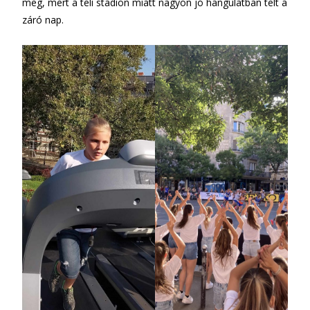
meg, mert a teli stadion miatt nagyon jó hangulatban telt a
záró nap.