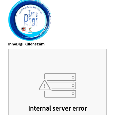
InnoDigi Különszám