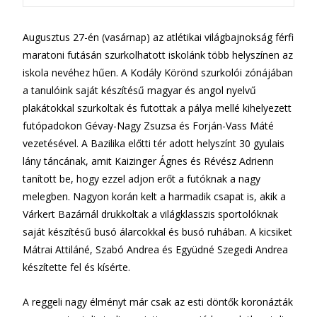
Augusztus 27-én (vasárnap) az atlétikai világbajnokság férfi
maratoni futásán szurkolhatott iskolánk több helyszínen az
iskola nevéhez hűen. A Kodály Körönd szurkolói zónájában
a tanulóink saját készítésű magyar és angol nyelvű
plakátokkal szurkoltak és futottak a pálya mellé kihelyezett
futópadokon Gévay-Nagy Zsuzsa és Forján-Vass Máté
vezetésével. A Bazilika előtti tér adott helyszínt 30 gyulais
lány táncának, amit Kaizinger Ágnes és Révész Adrienn
tanított be, hogy ezzel adjon erőt a futóknak a nagy
melegben. Nagyon korán kelt a harmadik csapat is, akik a
Várkert Bazárnál drukkoltak a világklasszis sportolóknak
saját készítésű busó álarcokkal és busó ruhában. A kicsiket
Mátrai Attiláné, Szabó Andrea és Együdné Szegedi Andrea
készítette fel és kísérte.
A reggeli nagy élményt már csak az esti döntők koronázták