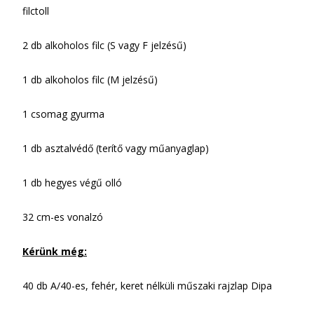
filctoll
2 db alkoholos filc (S vagy F jelzésű)
1 db alkoholos filc (M jelzésű)
1 csomag gyurma
1 db asztalvédő (terítő vagy műanyaglap)
1 db hegyes végű olló
32 cm-es vonalzó
Kérünk még:
40 db A/40-es, fehér, keret nélküli műszaki rajzlap Dipa