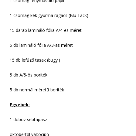
1 csomag fénymásoló papír
1 csomag kék gyurma ragacs (Blu Tack)
15 darab lamináló fólia A/4-es méret
5 db lamináló fólia A/3-as méret
15 db lefűző tasak (bugyi)
5 db A/5-ös boríték
5 db normál méretű boríték
Egyebek:
1 doboz sebtapasz
októbertől váltócipő