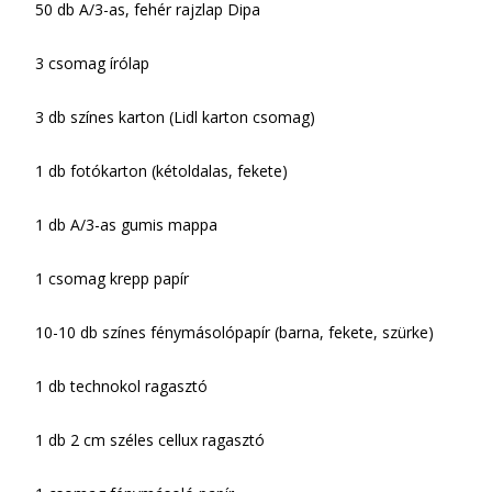
50 db A/3-as, fehér rajzlap Dipa
3 csomag írólap
3 db színes karton (Lidl karton csomag)
1 db fotókarton (kétoldalas, fekete)
1 db A/3-as gumis mappa
1 csomag krepp papír
10-10 db színes fénymásolópapír (barna, fekete, szürke)
1 db technokol ragasztó
1 db 2 cm széles cellux ragasztó