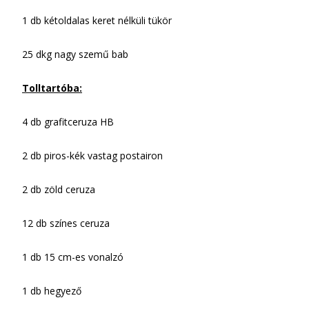
1 db kétoldalas keret nélküli tükör
25 dkg nagy szemű bab
Tolltartóba:
4 db grafitceruza HB
2 db piros-kék vastag postairon
2 db zöld ceruza
12 db színes ceruza
1 db 15 cm-es vonalzó
1 db hegyező