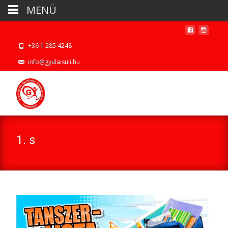
MENÜ
+36 1 285 4248
info@gyulaisuli.hu
1. s