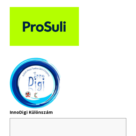
InnoDigi Különszám