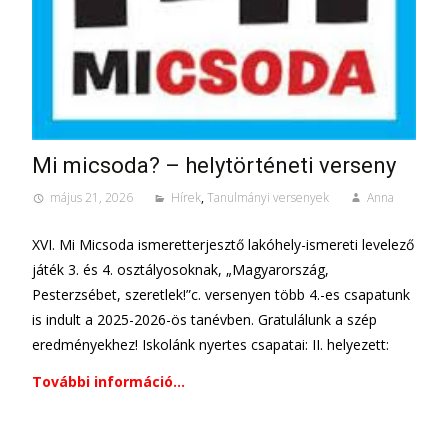
Mi micsoda? – helytörténeti verseny
május 21, 2026
Hírek
,
Tanulmányi versenyek
Anna
XVI. Mi Micsoda ismeretterjesztő lakóhely-ismereti levelező
játék 3. és 4. osztályosoknak, „Magyarország,
Pesterzsébet, szeretlek!”c. versenyen több 4.-es csapatunk
is indult a 2025-2026-ös tanévben. Gratulálunk a szép
eredményekhez! Iskolánk nyertes csapatai: II. helyezett:
További információ…