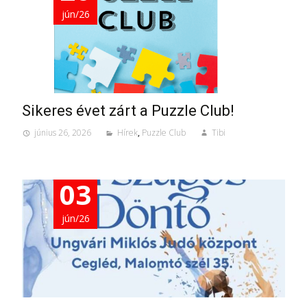
jún/26
Sikeres évet zárt a Puzzle Club!
június 26, 2026
Hírek
,
Puzzle Club
Tibi
03
jún/26