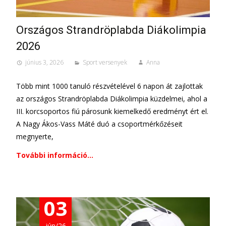
Országos Strandröplabda Diákolimpia
2026
június 3, 2026
Sport versenyek
Anna
Több mint 1000 tanuló részvételével 6 napon át zajlottak
az országos Strandröplabda Diákolimpia küzdelmei, ahol a
III. korcsoportos fiú párosunk kiemelkedő eredményt ért el.
A Nagy Ákos-Vass Máté duó a csoportmérkőzéseit
megnyerte,
További információ…
03
jún/26