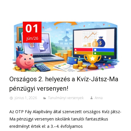
01
jún/26
Országos 2. helyezés a Kvíz-Játsz-Ma
pénzügyi versenyen!
június 1, 2026
Tanulmányi versenyek
Anna
Az OTP Fáy Alapítvány által szervezett országos Kvíz-Játsz-
Ma pénzügyi versenyen iskolánk tanulói fantasztikus
eredményt értek el: a 3.–4. évfolyamos