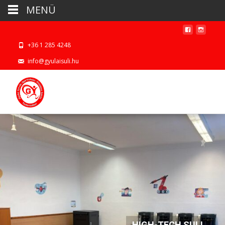
MENÜ
+36 1 285 4248
info@gyulaisuli.hu
HIGH-TECH SULI