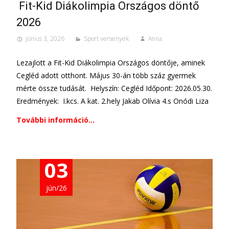
Fit-Kid Diákolimpia Országos döntő
2026
június 3, 2026
Sport versenyek
Anna
Lezajlott a Fit-Kid Diákolimpia Országos döntője, aminek
Cegléd adott otthont. Május 30-án több száz gyermek
mérte össze tudását. Helyszín: Cegléd Időpont: 2026.05.30.
Eredmények: I.kcs. A kat. 2.hely Jakab Olívia 4.s Onódi Liza
További információ…
03
jún/26