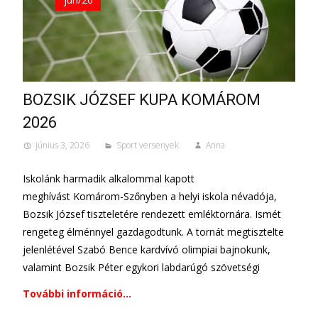
BOZSIK JÓZSEF KUPA KOMÁROM
2026
június 3, 2026
Sport versenyek
Anna
Iskolánk harmadik alkalommal kapott
meghívást Komárom-Szőnyben a helyi iskola névadója,
Bozsik József tiszteletére rendezett emléktornára. Ismét
rengeteg élménnyel gazdagodtunk. A tornát megtisztelte
jelenlétével Szabó Bence kardvívó olimpiai bajnokunk,
valamint Bozsik Péter egykori labdarúgó szövetségi
További információ…