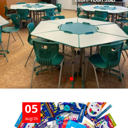
05
aug/26