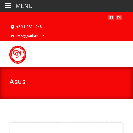
MENÜ
+36 1 285 4248
info@gyulaisuli.hu
Asus